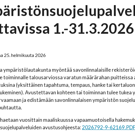
äristönsuojelupalve
ttavissa 1.-31.3.2026
na 25. helmikuuta 2026
a ympäristölautakunta myöntää savonlinnalaisille rekisteröidyi
e toiminnalle talousarviossa varatun määrärahan puitteissa
ksina (yksittäinen tapahtuma, tempaus, hanke tai kertaluont
ukeminen). Avustettavan kohteen tai toiminnan tulee tukea y
rvaamaan ja edistämään savonlinnalaisen ympäristön suojelu
puhtautta.
haetaan vuosittain maaliskuussa vapaamuotoisella hakemuks
suojelupalveluiden avustusohjeesta:
2026792-9-62169.PD