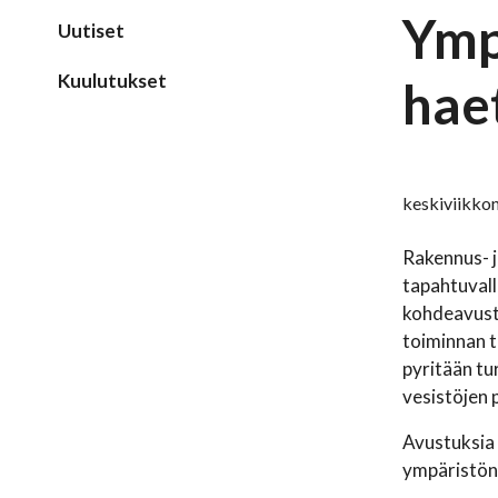
Ymp
Uutiset
Kuulutukset
hae
keskiviikko
Rakennus- j
tapahtuvall
kohdeavustu
toiminnan t
pyritään tu
vesistöjen 
Avustuksia 
ympäristön