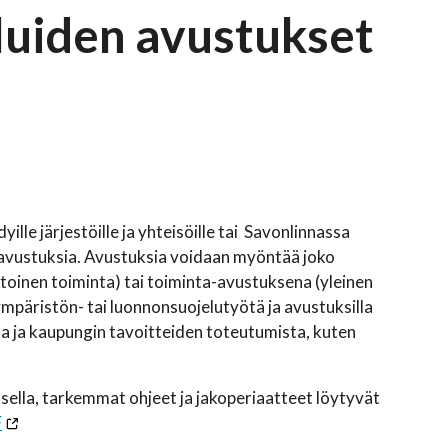
luiden avustukset
lle järjestöille ja yhteisöille tai Savonlinnassa
 avustuksia. Avustuksia voidaan myöntää joko
oinen toiminta) tai toiminta-avustuksena (yleinen
mpäristön- tai luonnonsuojelutyötä ja avustuksilla
a ja kaupungin tavoitteiden toteutumista, kuten
ella, tarkemmat ohjeet ja jakoperiaatteet löytyvät
F