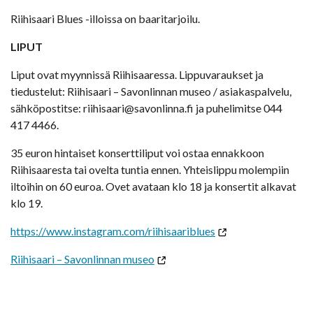
Riihisaari Blues -illoissa on baaritarjoilu.
LIPUT
Liput ovat myynnissä Riihisaaressa. Lippuvaraukset ja
tiedustelut: Riihisaari – Savonlinnan museo / asiakaspalvelu,
sähköpostitse: riihisaari@savonlinna.fi ja puhelimitse 044
417 4466.
35 euron hintaiset konserttiliput voi ostaa ennakkoon
Riihisaaresta tai ovelta tuntia ennen. Yhteislippu molempiin
iltoihin on 60 euroa. Ovet avataan klo 18 ja konsertit alkavat
klo 19.
https://www.instagram.com/riihisaariblues
Riihisaari – Savonlinnan museo