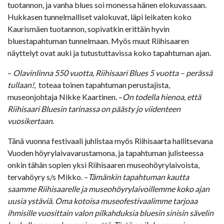
tuotannon, ja vanha blues soi monessa hänen elokuvassaan.
Hukkasen tunnelmalliset valokuvat, läpi leikaten koko
Kaurismäen tuotannon, sopivatkin erittäin hyvin
bluestapahtuman tunnelmaan. Myös muut Riihisaaren
näyttelyt ovat auki ja tutustuttavissa koko tapahtuman ajan.
–
Olavinlinna 550 vuotta, Riihisaari Blues 5 vuotta – perässä
tullaan!
, toteaa toinen tapahtuman perustajista,
museonjohtaja Nikke Kaartinen. –
On todella hienoa, että
Riihisaari Bluesin tarinassa on päästy jo viidenteen
vuosikertaan
.
Tänä vuonna festivaali juhlistaa myös Riihisaarta hallitsevana
Vuoden höyrylaivavarustamona, ja tapahtuman julisteessa
onkin tähän sopien yksi Riihisaaren museohöyrylaivoista,
tervahöyry s/s Mikko. –
Tämänkin tapahtuman kautta
saamme Riihisaarelle ja museohöyrylaivoillemme koko ajan
uusia ystäviä. Oma kotoisa museofestivaalimme tarjoaa
ihmisille vuosittain valon pilkahduksia bluesin sinisin sävelin