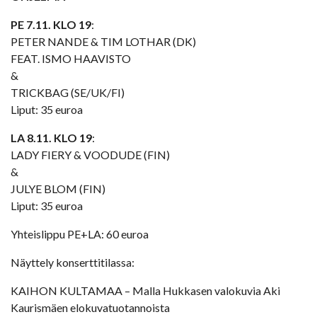
PE 7.11. KLO 19
:
PETER NANDE & TIM LOTHAR (DK)
FEAT. ISMO HAAVISTO
&
TRICKBAG (SE/UK/FI)
Liput: 35 euroa
LA 8.11. KLO 19
:
LADY FIERY & VOODUDE (FIN)
&
JULYE BLOM (FIN)
Liput: 35 euroa
Yhteislippu PE+LA: 60 euroa
Näyttely konserttitilassa:
KAIHON KULTAMAA – Malla Hukkasen valokuvia Aki
Kaurismäen elokuvatuotannoista