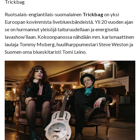
Trickbag
Ruotsalais-englantilais-suomalainen
Trickbag
on yksi
Euroopan kovimmista livebluesbändeistä. Yli 20 vuoden ajan
se on hurmannut yleisöjä taituruudellaan ja energisellä
lavashow’llaan. Kokoonpanossa nähdään mm. karismaattinen
laulaja Tommy Moberg, huuliharppumestari Steve Weston ja
Suomen oma blueskitaristi Tomi Leino.