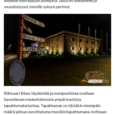
keskelle marraskuun pimeyttä. Tästä on iloksemme jo
muodostunut monille syksyn perinne
.
Riihisaari Blues täydentää ja monipuolistaa osaltaan
Savonlinnan mielenkiintoista ympärivuotista
tapahtumatarjontaa. Tapahtuman on tästäkin eteenpäin
määrä jatkua vuosittaisena musiikkitapahtumana, kotinaan