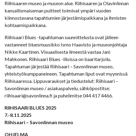
Riihisaaren museo ja museon alue. Riihisaaren ja Olavinlinnan
kansallismaiseman puitteet toimivat ympäri vuoden
kiinnostavana tapahtumien järjestämispaikkana ja ihmisten
kohtaamispaikkana.
Riihisaari Blues -tapahtuman suunnittelusta ovat jälleen
vastanneet bluesmuusikko Ismo Haavisto ja museonjohtaja
Nikke Kaartinen. Visuaalisesta ilmeestä vastaa Jani
Mahkonen. Riihisaari Blues -illoissa on baaritarjoilu.
Tapahtuman järjestää Riihisaari – Savonlinnan museo,
yhteistyökumppaneineen. Tapahtuman liput ovat myynnissä
Riihisaaressa. Lippuvaraukset ja tiedustelut: Riihisaari –
Savonlinnan museo / asiakaspalvelu, sähköpostitse:
riihisaari@savonlinna.fi ja puhelimitse 044 417 4466.
RIIHISAARI BLUES 2025
7.-8.11.2025
Riihisaari – Savonlinnan museo
OHJELMA