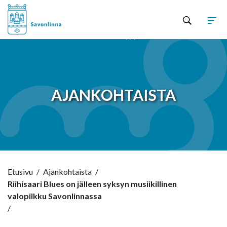
Hyppää sisältöön
AJANKOHTAISTA
Etusivu
/
Ajankohtaista
/
Riihisaari Blues on jälleen syksyn musiikillinen
valopilkku Savonlinnassa
/