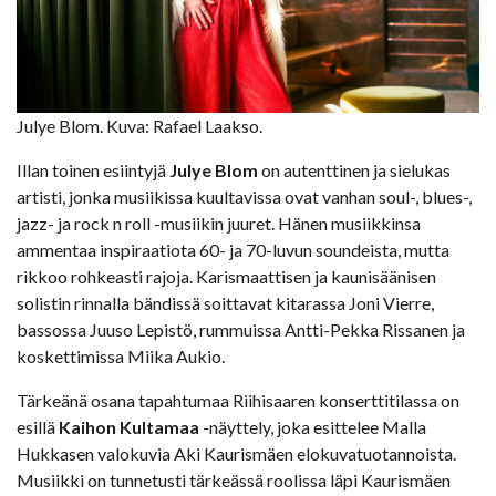
Julye Blom. Kuva: Rafael Laakso.
Illan toinen esiintyjä
Julye Blom
on autenttinen ja sielukas
artisti, jonka musiikissa kuultavissa ovat vanhan soul-, blues-,
jazz- ja rock n roll -musiikin juuret. Hänen musiikkinsa
ammentaa inspiraatiota 60- ja 70-luvun soundeista, mutta
rikkoo rohkeasti rajoja. Karismaattisen ja kaunisäänisen
solistin rinnalla bändissä soittavat kitarassa Joni Vierre,
bassossa Juuso Lepistö, rummuissa Antti-Pekka Rissanen ja
koskettimissa Miika Aukio.
Tärkeänä osana tapahtumaa Riihisaaren konserttitilassa on
esillä
Kaihon Kultamaa
-näyttely, joka esittelee Malla
Hukkasen valokuvia Aki Kaurismäen elokuvatuotannoista.
Musiikki on tunnetusti tärkeässä roolissa läpi Kaurismäen