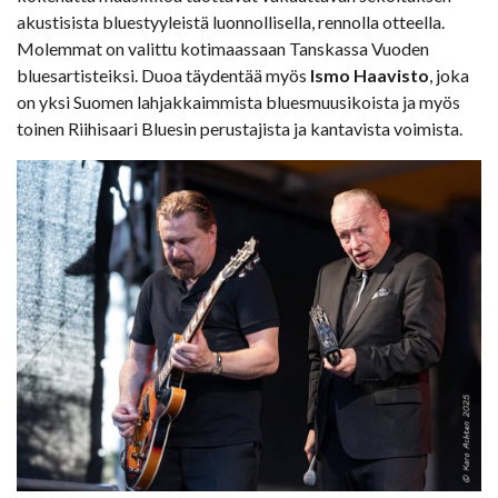
akustisista bluestyyleistä luonnollisella, rennolla otteella.
Molemmat on valittu kotimaassaan Tanskassa Vuoden
bluesartisteiksi. Duoa täydentää myös
Ismo Haavisto
, joka
on yksi Suomen lahjakkaimmista bluesmuusikoista ja myös
toinen Riihisaari Bluesin perustajista ja kantavista voimista.