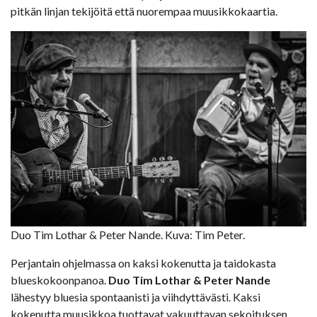
pitkän linjan tekijöitä että nuorempaa muusikkokaartia.
Duo Tim Lothar & Peter Nande. Kuva: Tim Peter.
Perjantain ohjelmassa on kaksi kokenutta ja taidokasta
blueskokoonpanoa.
Duo
Tim Lothar & Peter Nande
lähestyy bluesia spontaanisti ja viihdyttävästi. Kaksi
kokenutta muusikkoa tuottavat vakuuttavan sekoituksen