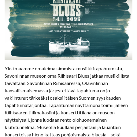
Yksi maamme omaleimaisimmista musiikkitapahtumista,
Savonlinnan museon oma Riihisaari Blues jatkaa musiikillista
taivaltaan. Savonlinnan Riihisaaressa, Olavinlinnan
kansallismaisemassa järjestettävä tapahtuma on jo
vakiintunut tärkeäksi osaksi itäisen Suomen syyskauden
tapahtumatarjontaa. Tapahtuman näyttämönä toimii jälleen
Riihisaaren tiilimakasiini ja konserttitilana on museon
näyttelysali, jonne luodaan rento olohuonemainen
klubitunnelma. Museolla kuullaan perjantain ja lauantain
konserteissa hieno kattaus pohjoismaista bluesia – sekä