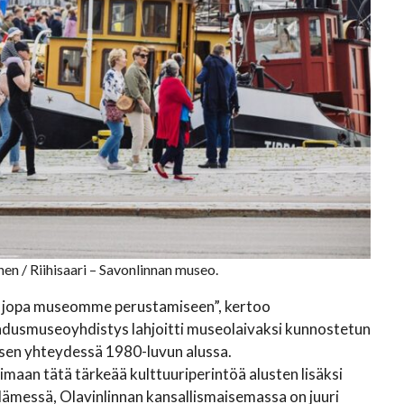
en / Riihisaari – Savonlinnan museo.
ti jopa museomme perustamiseen”, kertoo
dusmuseoyhdistys lahjoitti museolaivaksi kunnostetun
en yhteydessä 1980-luvun alussa.
aan tätä tärkeää kulttuuriperintöä alusten lisäksi
ydämessä, Olavinlinnan kansallismaisemassa on juuri