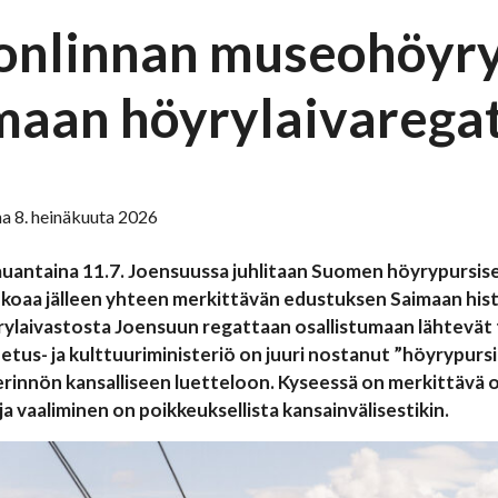
onlinnan museohöyry
maan höyrylaivarega
a 8. heinäkuuta 2026
auantaina 11.7. Joensuussa juhlitaan Suomen höyrypursis
koaa jälleen yhteen merkittävän edustuksen Saimaan histor
laivastosta Joensuun regattaan osallistumaan lähtevät te
etus- ja kulttuuriministeriö on juuri nostanut ”höyrypur
erinnön kansalliseen luetteloon. Kyseessä on merkittävä os
ja vaaliminen on poikkeuksellista kansainvälisestikin.