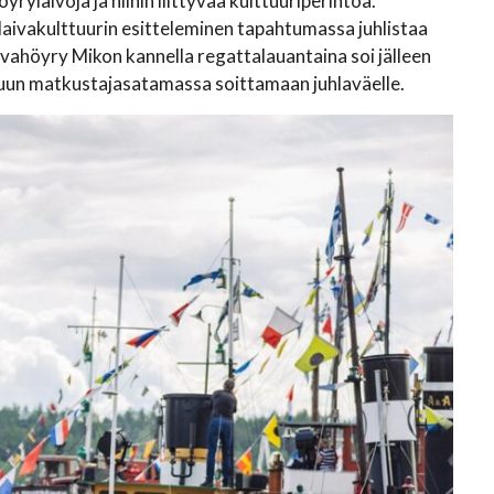
rylaivoja ja niihin liittyvää kulttuuriperintöä.
aivakulttuurin esitteleminen tapahtumassa juhlistaa
vahöyry Mikon kannella regattalauantaina soi jälleen
suun matkustajasatamassa soittamaan juhlaväelle.