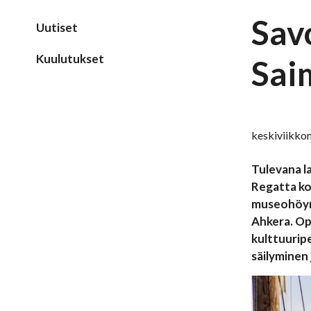
Sav
Uutiset
Kuulutukset
Sai
keskiviikkon
Tulevana l
Regatta ko
museohöyry
Ahkera. Op
kulttuurip
säilyminen 