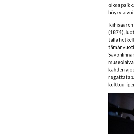
oikea paikk
höyrylaivoi
Riihisaaren
(1874), luo
tällä hetke
tämänvuotis
Savonlinna
museolaiva,
kahden ajop
regattatapa
kulttuuripe