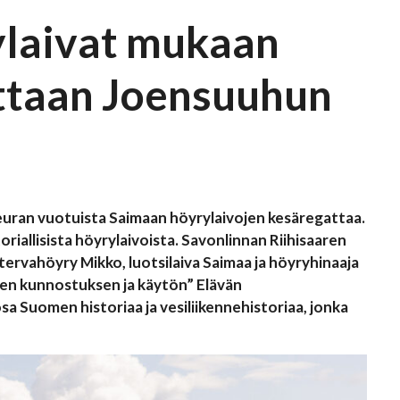
laivat mukaan
ttaan Joensuuhun
euran vuotuista Saimaan höyrylaivojen kesäregattaa.
iallisista höyrylaivoista. Savonlinnan Riihisaaren
rvahöyry Mikko, luotsilaiva Saimaa ja höyryhinaaja
sien kunnostuksen ja käytön” Elävän
a Suomen historiaa ja vesiliikennehistoriaa, jonka