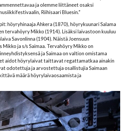
ä ammennettavaa ja olemme liittäneet osaksi
ikkifestivaalin, Riihisaari Bluesin.”
ypit: höyryhinaaja Ahkera (1870), höyrykuunari Salama
en tervahöyry Mikko (1914). Lisäksi laivastoon kuuluu
jalaiva Savonlinna (1904). Näistä Joensuun
s Mikko ja s/s Saimaa. Tervahöyry Mikko on
inneyhdistyksensä ja Saimaa on valtion omistama
t aidot höyrylaivat taittavat regattamatkaa ainakin
t odotettuja ja arvostettuja osallistujia Saimaan
rkittävä määrä höyrylaivaosaamista ja