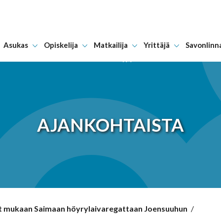
Asukas
Opiskelija
Matkailija
Yrittäjä
Savonlinn
Hyppää sisältöön
AJANKOHTAISTA
t mukaan Saimaan höyrylaivaregattaan Joensuuhun
/