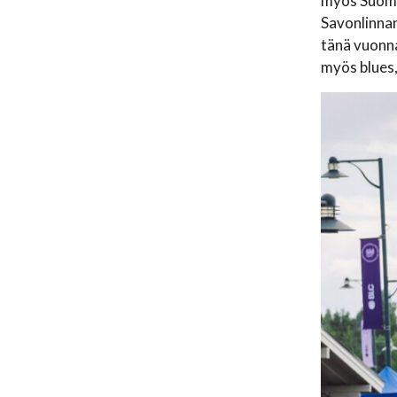
myös Suomen
Savonlinnan
tänä vuonna
myös blues,