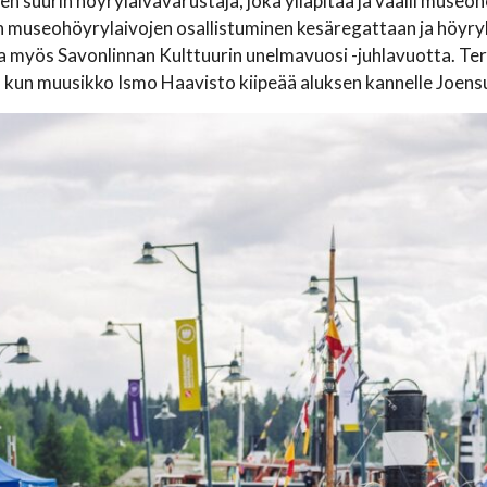
 suurin höyrylaivavarustaja, joka ylläpitää ja vaalii museohöy
 museohöyrylaivojen osallistuminen kesäregattaan ja höyryl
 myös Savonlinnan Kulttuurin unelmavuosi -juhlavuotta. Ter
 kun muusikko Ismo Haavisto kiipeää aluksen kannelle Joen