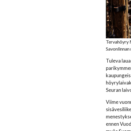
Tervahöyry M
Savonlinnan
Tuleva lau
parikymment
kaupungeiss
höyrylaivak
Seuran laiv
Viime vuonn
sisävesilii
menestyksek
ennen Vuod