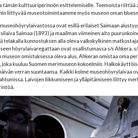
a tämän kulttuuriperinnön esittelemiselle. Teemoista riittä
hin liittyvää museotoimintaamme myös museon oman bluesmusi
 museohöyrylaivastossa ovat esillä erilaiset Saimaan alusty
tsilaiva Saimaa (1893) ja maailman viimeinen aito puurunkoin
llä telakalla kunnostuksen alla oleva valkokylkinen matkusta
een höyrylaivaregattaan ovat osallistumassa s/s Ahkera, s/
n museon omistuksessa oleva alus, Ahkeran omistaa oma per
 joka kuuluu Suomen merimuseon kokoelmiin. Halkokäyttöise
äivän verran suuntaansa. Kaikki kolme museohöyrylaivaa ova
htumissa. Laivojen liikkumiseen ja ylläpitämiseen liittyy me
rintöä.