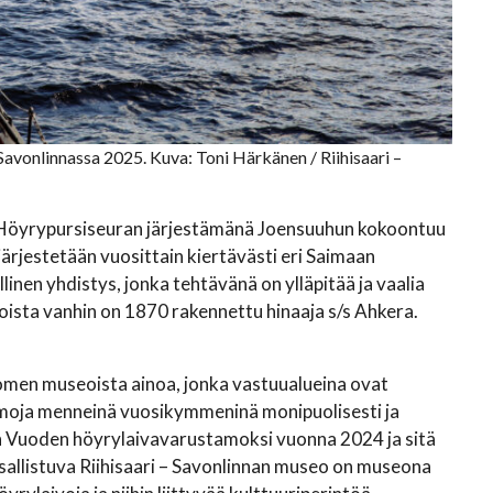
vonlinnassa 2025. Kuva: Toni Härkänen / Riihisaari –
n Höyrypursiseuran järjestämänä Joensuuhun kokoontuu
ärjestetään vuosittain kiertävästi eri Saimaan
en yhdistys, jonka tehtävänä on ylläpitää ja vaalia
oista vanhin on 1870 rakennettu hinaaja s/s Ahkera.
omen museoista ainoa, jonka vastuualueina ovat
teemoja menneinä vuosikymmeninä monipuolisesti ja
in Vuoden höyrylaivavarustamoksi vuonna 2024 ja sitä
llistuva Riihisaari – Savonlinnan museo on museona