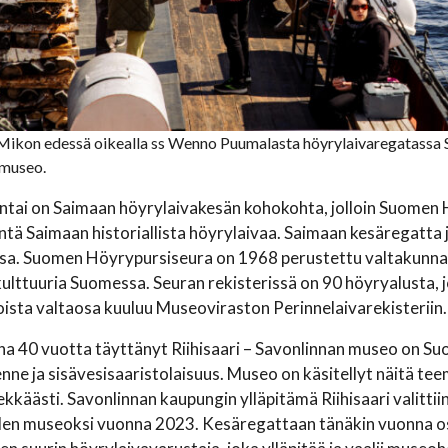
ikon edessä oikealla ss Wenno Puumalasta höyrylaivaregatassa Sa
 museo.
antai on Saimaan höyrylaivakesän kohokohta, jolloin Suome
ä Saimaan historiallista höyrylaivaa. Saimaan kesäregatta j
a. Suomen Höyrypursiseura on 1968 perustettu valtakunnallin
ulttuuria Suomessa. Seuran rekisterissä on 90 höyryalusta, j
oista valtaosa kuuluu Museoviraston Perinnelaivarekisteriin.
a 40 vuotta täyttänyt Riihisaari – Savonlinnan museo on Su
kenne ja sisävesisaaristolaisuus. Museo on käsitellyt näitä 
käästi. Savonlinnan kaupungin ylläpitämä Riihisaari valitti
en museoksi vuonna 2023. Kesäregattaan tänäkin vuonna osa