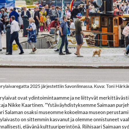
ylaivaregatta 2025 järjestettiin Savonlinnassa. Kuva: Toni Härkän
ylaivat ovat ydintoimintaamme ja ne liittyvät merkittäväs
aja Nikke Kaartinen. ”Ystäväyhdistyksemme Saimaan purjeh
ri Salaman osaksi museomme kokoelmaa museon perustamis
aivasto on sittemmin kasvanut ja olemme onnistuneet vaalim
nallisesti, elävänä kulttuuriperintönä. Riihisaari Saimaan s