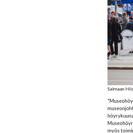
Saimaan Höyr
”Museohöyr
museonjoht
höyrykuuna
Museohöyryl
myös toimin