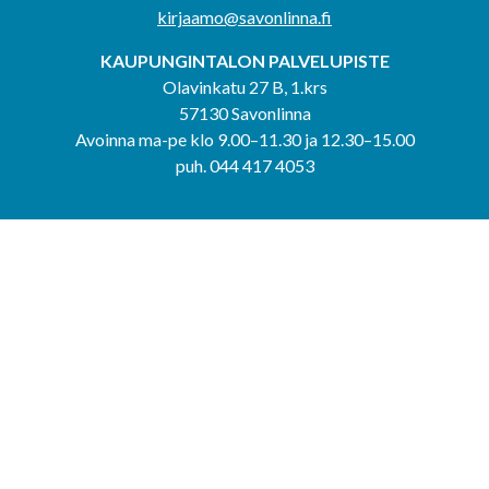
kirjaamo@savonlinna.fi
KAUPUNGINTALON PALVELUPISTE
Olavinkatu 27 B, 1.krs
57130 Savonlinna
Avoinna ma-pe klo 9.00–11.30 ja 12.30–15.00
puh. 044 417 4053
KERIMÄEN YHTEISPALVELUPISTE
Kerimäentie 6
58200 Kerimäki
Avoinna ke-to klo 9.00–12.00 ja 12.30–15.00.
PUNKAHARJUN YHTEISPALVELUPISTE
Kauppatie 20
58500 Punkaharju
Avoinna ma-ti klo 9.00–12.00 ja 12.30–15.30.