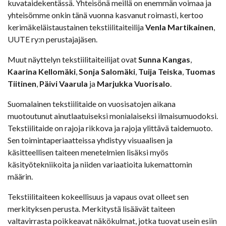
kuvataidekentässä. Yhteisönä meillä on enemmän voimaa ja
yhteisömme onkin tänä vuonna kasvanut roimasti, kertoo
kerimäkeläistaustainen tekstiilitaiteilija
Venla Martikainen
,
UUTE ry:n perustajajäsen.
Muut näyttelyn tekstiilitaiteilijat ovat
Sunna Kangas
,
Kaarina Kellomäki
,
Sonja Salomäki
,
Tuija Teiska
,
Tuomas
Tiitinen
,
Päivi Vaarula
ja
Marjukka Vuorisalo
.
Suomalainen tekstiilitaide on vuosisatojen aikana
muotoutunut ainutlaatuiseksi monialaiseksi ilmaisumuodoksi.
Tekstiilitaide on rajoja rikkova ja rajoja ylittävä taidemuoto.
Sen toimintaperiaatteissa yhdistyy visuaalisen ja
käsitteellisen taiteen menetelmien lisäksi myös
käsityötekniikoita ja niiden variaatioita lukemattomin
määrin.
Tekstiilitaiteen kokeellisuus ja vapaus ovat olleet sen
merkityksen perusta. Merkitystä lisäävät taiteen
valtavirrasta poikkeavat näkökulmat, jotka tuovat usein esiin