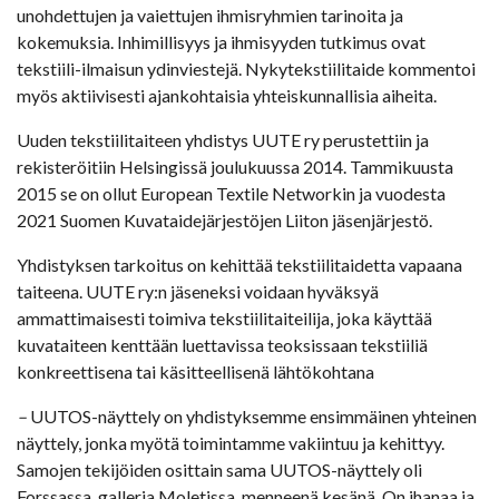
unohdettujen ja vaiettujen ihmisryhmien tarinoita ja
kokemuksia. Inhimillisyys ja ihmisyyden tutkimus ovat
tekstiili-ilmaisun ydinviestejä. Nykytekstiilitaide kommentoi
myös aktiivisesti ajankohtaisia yhteiskunnallisia aiheita.
Uuden tekstiilitaiteen yhdistys UUTE ry perustettiin ja
rekisteröitiin Helsingissä joulukuussa 2014. Tammikuusta
2015 se on ollut European Textile Networkin ja vuodesta
2021 Suomen Kuvataidejärjestöjen Liiton jäsenjärjestö.
Yhdistyksen tarkoitus on kehittää tekstiilitaidetta vapaana
taiteena. UUTE ry:n jäseneksi voidaan hyväksyä
ammattimaisesti toimiva tekstiilitaiteilija, joka käyttää
kuvataiteen kenttään luettavissa teoksissaan tekstiiliä
konkreettisena tai käsitteellisenä lähtökohtana
–
UUTOS-näyttely on yhdistyksemme ensimmäinen yhteinen
näyttely, jonka myötä toimintamme vakiintuu ja kehittyy.
Samojen tekijöiden osittain sama UUTOS-näyttely oli
Forssassa, galleria Moletissa, menneenä kesänä. On ihanaa ja