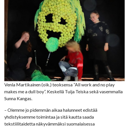
Venla Martikainen (oik.) teoksensa ”All work and no play
makes me a dull boy”. Keskellä Tuija Teiska sekä vasemmalla
Sunna Kangas.
– Olemme jo pidemmän aikaa halunneet edistää
yhdistyksemme toimintaa ja sitä kautta saada
tekstiilitaidetta näkyvämmäksi suomalaisessa