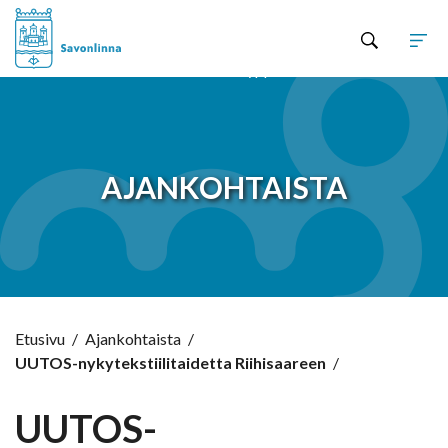
Hyppää sisältöön
AJANKOHTAISTA
Etusivu
/
Ajankohtaista
/
UUTOS-nykytekstiilitaidetta Riihisaareen
/
UUTOS-