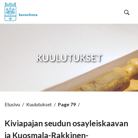
Hyppää sisältöön
KUULUTUKSET
Etusivu
/
Kuulutukset
/
Page 79
/
Kiviapajan seudun osayleiskaavan
ja Kuosmala-Rakkinen-