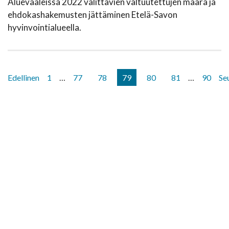
Aluevaaleissa 2022 valittavien valtuutettujen määrä ja
ehdokashakemusten jättäminen Etelä-Savon
hyvinvointialueella.
Edellinen
1
…
77
78
79
80
81
…
90
Se