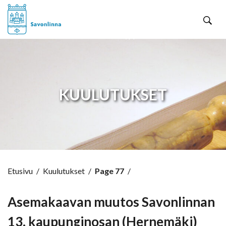
Hyppää sisältöön
KUULUTUKSET
Etusivu
/
Kuulutukset
/
Page 77
/
Asemakaavan muutos Savonlinnan
13. kaupunginosan (Hernemäki)