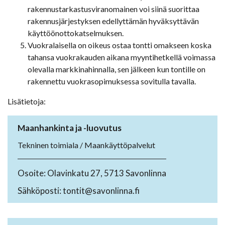
rakennustarkastusviranomainen voi siinä suorittaa
rakennusjärjestyksen edellyttämän hyväksyttävän
käyttöönottokatselmuksen.
Vuokralaisella on oikeus ostaa tontti omakseen koska
tahansa vuokrakauden aikana myyntihetkellä voimassa
olevalla markkinahinnalla, sen jälkeen kun tontille on
rakennettu vuokrasopimuksessa sovitulla tavalla.
Lisätietoja:
Maanhankinta ja -luovutus
Tekninen toimiala / Maankäyttöpalvelut
Osoite: Olavinkatu 27, 5713 Savonlinna
Sähköposti: tontit@savonlinna.fi