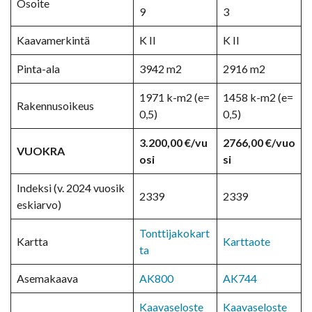
Osoite
9
3
Kaavamerkintä
K II
K II
Pinta-ala
3942 m2
2916 m2
1971 k-m2 (e=
1458 k-m2 (e=
Rakennusoikeus
0,5)
0,5)
3.200,00 €/vu
2766,00 €/vuo
VUOKRA
osi
si
Indeksi (v. 2024 vuosik
2339
2339
eskiarvo)
Tonttijakokart
Kartta
Karttaote
ta
Asemakaava
AK800
AK744
Kaavaseloste
Kaavaseloste