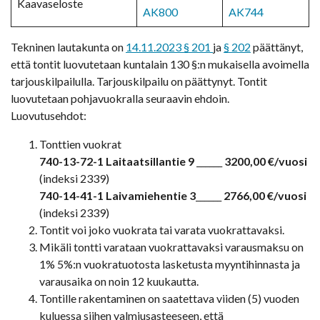
Kaavaseloste
AK800
AK744
Tekninen lautakunta on
14.11.2023 § 201
ja
§ 202
päättänyt,
että tontit luovutetaan kuntalain 130 §:n mukaisella avoimella
tarjouskilpailulla. Tarjouskilpailu on päättynyt. Tontit
luovutetaan pohjavuokralla seuraavin ehdoin.
Luovutusehdot:
Tonttien vuokrat
740-13-72-1 Laitaatsillantie 9
______
3200,00 €/vuosi
(indeksi 2339)
740-14-41-1 Laivamiehentie 3
______
2766,00 €/vuosi
(indeksi 2339)
Tontit voi joko vuokrata tai varata vuokrattavaksi.
Mikäli tontti varataan vuokrattavaksi varausmaksu on
1% 5%:n vuokratuotosta lasketusta myyntihinnasta ja
varausaika on noin 12 kuukautta.
Tontille rakentaminen on saatettava viiden (5) vuoden
kuluessa siihen valmiusasteeseen, että