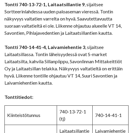
Tontti 740-13-72-1, Laitaatsillantie 9
, sijaitsee
Sortteerinlahdessa uuden paloaseman vieressä. Tontin
näkyvyys valtatien varrelta on hyvä. Saavutettavuutta
suoraan valtatieltä ei ole. Liikenne ohjautuu alueelle VT 14,
Savontien, Pihlajavedentien ja Laitaatsillantien kautta.
Tontti 740-14-41-4, Laivamiehentie 3
, sijaitsee
Laitaatsillassa. Tontin läheisyydessä ovat S-market
Laitaatsilta, kahvila Sillanpiippu, Savonlinnan Mittakeittiöt
Oy ja Laitaatsillan telakka. Näkyvyys valtatieltä on erittäin
hyvä. Liikenne tontille ohjautuu VT 14, Suuri Savontien ja
Laivamiehentien kautta.
Tonttitiedot:
740-13-72-1
Kiinteistötunnus
740-14-41-1
(tj)
Laitaatsillantie
Laivamiehentie