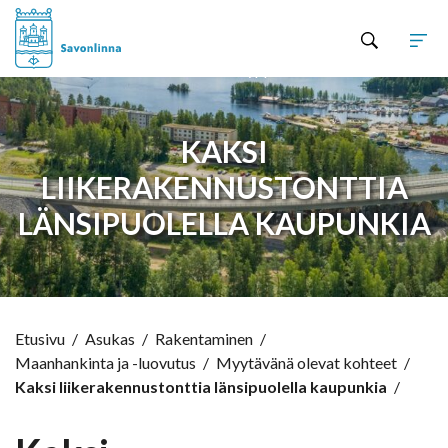
Hyppää sisältöön
KAKSI
LIIKERAKENNUSTONTTIA
LÄNSIPUOLELLA KAUPUNKIA
Etusivu
/
Asukas
/
Rakentaminen
/
Maanhankinta ja -luovutus
/
Myytävänä olevat kohteet
/
Kaksi liikerakennustonttia länsipuolella kaupunkia
/