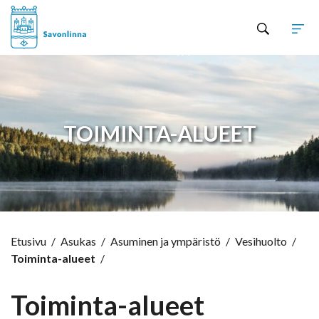
Hyppää sisältöön
TOIMINTA-ALUEET
Etusivu
/
Asukas
/
Asuminen ja ympäristö
/
Vesihuolto
/
Toiminta-alueet
/
Toiminta-alueet