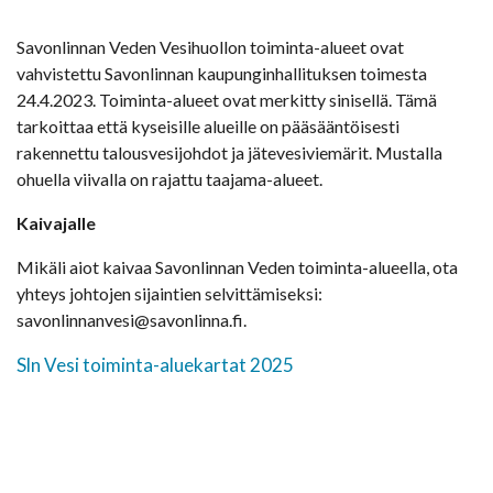
Savonlinnan Veden Vesihuollon toiminta-alueet ovat
vahvistettu Savonlinnan kaupunginhallituksen toimesta
24.4.2023. Toiminta-alueet ovat merkitty sinisellä. Tämä
tarkoittaa että kyseisille alueille on pääsääntöisesti
rakennettu talousvesijohdot ja jätevesiviemärit. Mustalla
ohuella viivalla on rajattu taajama-alueet.
Kaivajalle
Mikäli aiot kaivaa Savonlinnan Veden toiminta-alueella, ota
yhteys johtojen sijaintien selvittämiseksi:
savonlinnanvesi@savonlinna.fi.
Sln Vesi toiminta-aluekartat 2025