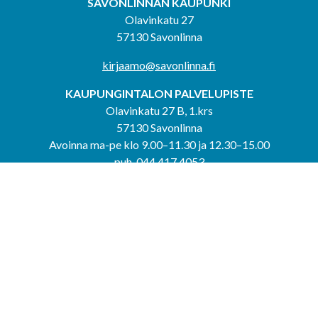
SAVONLINNAN KAUPUNKI
Olavinkatu 27
57130 Savonlinna
kirjaamo@savonlinna.fi
KAUPUNGINTALON PALVELUPISTE
Olavinkatu 27 B, 1.krs
57130 Savonlinna
Avoinna ma-pe klo 9.00–11.30 ja 12.30–15.00
puh. 044 417 4053
KERIMÄEN YHTEISPALVELUPISTE
Kerimäentie 6
58200 Kerimäki
Avoinna ke-to klo 9.00–12.00 ja 12.30–15.00.
PUNKAHARJUN YHTEISPALVELUPISTE
Kauppatie 20
58500 Punkaharju