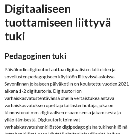
Digitaaliseen
tuottamiseen liittyvä
tuki
Pedagoginen tuki
Päiväkodin digituutori auttaa digitaalisten laitteiden ja
sovellusten pedagogiseen käyttöön liittyvissä asioissa.
Savonlinnan jokaiseen päiväkotiin on koulutettu vuoden 2021
aikana 1-2 digituutoria. Digituutori on
varhaiskasvatustehtävänsä ohella vertaistukea antava
varhaiskasvatuksen opettaja tai lastenhoitaja, joka on
kiinnostunut mm. digitaalisen osaamisensa jakamisesta ja
ylläpitämisestä. Digituutorit toimivat
varhaiskasvatushenkilöstön digipedagogisina tukihenkilöinä,
jotta henkilöstö osaa käyttää digitaalisia välineitä kaiken