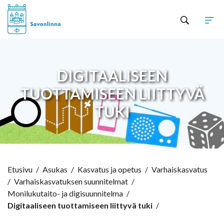
Hyppää sisältöön
DIGITAALISEEN
TUOTTAMISEEN LIITTYVÄ
TUKI
Etusivu
/
Asukas
/
Kasvatus ja opetus
/
Varhaiskasvatus
/
Varhaiskasvatuksen suunnitelmat
/
Monilukutaito- ja digisuunnitelma
/
Digitaaliseen tuottamiseen liittyvä tuki
/