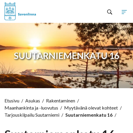
Hyppää sisältöön
SUUTARNIEMENKATU 16
Etusivu
/
Asukas
/
Rakentaminen
/
Maanhankinta ja -luovutus
/
Myytävänä olevat kohteet
/
Tarjouskilpailu Suutarniemi
/
Suutarniemenkatu 16
/