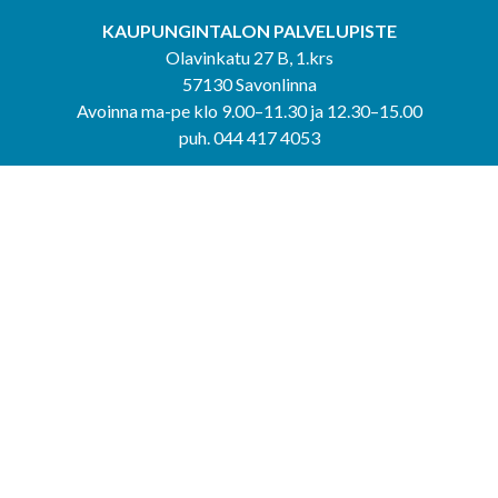
KAUPUNGINTALON PALVELUPISTE
Olavinkatu 27 B, 1.krs
57130 Savonlinna
Avoinna ma-pe klo 9.00–11.30 ja 12.30–15.00
puh. 044 417 4053
KERIMÄEN YHTEISPALVELUPISTE
Kerimäentie 6
58200 Kerimäki
Avoinna ke-to klo 9.00–12.00 ja 12.30–15.00.
PUNKAHARJUN YHTEISPALVELUPISTE
Kauppatie 20
58500 Punkaharju
Avoinna ma-ti klo 9.00–12.00 ja 12.30–15.30.
Saavutettavuusseloste