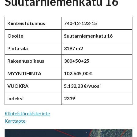
Suutarniemenkatu 16
Kiinteistötunnus
740-12-123-15
Osoite
Suutarniemenkatu 16
Pinta-ala
3197 m2
Rakennusoikeus
300+50+25
MYYNTIHINTA
102.645,00 €
VUOKRA
5.132,23 €/vuosi
Indeksi
2339
Kiinteistörekisteriote
Karttaote