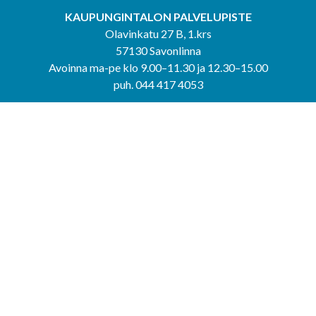
KAUPUNGINTALON PALVELUPISTE
Olavinkatu 27 B, 1.krs
57130 Savonlinna
Avoinna ma-pe klo 9.00–11.30 ja 12.30–15.00
puh. 044 417 4053
KERIMÄEN YHTEISPALVELUPISTE
Kerimäentie 6
58200 Kerimäki
Avoinna ke-to klo 9.00–12.00 ja 12.30–15.00.
PUNKAHARJUN YHTEISPALVELUPISTE
Kauppatie 20
58500 Punkaharju
Avoinna ma-ti klo 9.00–12.00 ja 12.30–15.30.
Saavutettavuusseloste