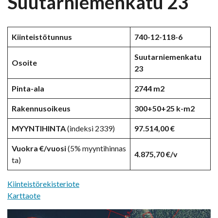
Suutarniemenkatu 23
Kiinteistötunnus
740-12-118-6
Suutarniemenkatu
Osoite
23
Pinta-ala
2744 m2
Rakennusoikeus
300+50+25 k-m2
MYYNTIHINTA
(indeksi 2339)
97.514,00 €
Vuokra €/vuosi
(5% myyntihinnas
4.875,70 €/v
ta)
Kiinteistörekisteriote
Karttaote