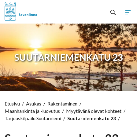
Hyppää sisältöön
SUUTARNIEMENKATU 23
Etusivu
/
Asukas
/
Rakentaminen
/
Maanhankinta ja -luovutus
/
Myytävänä olevat kohteet
/
Tarjouskilpailu Suutarniemi
/
Suutarniemenkatu 23
/