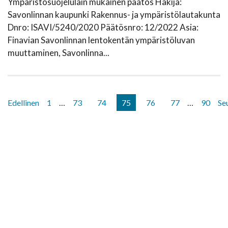
Ympäristösuojelulain mukainen päätös Hakija:
Savonlinnan kaupunki Rakennus- ja ympäristölautakunta
Dnro: ISAVI/5240/2020 Päätösnro: 12/2022 Asia:
Finavian Savonlinnan lentokentän ympäristöluvan
muuttaminen, Savonlinna...
Edellinen
1
…
73
74
75
76
77
…
90
Se