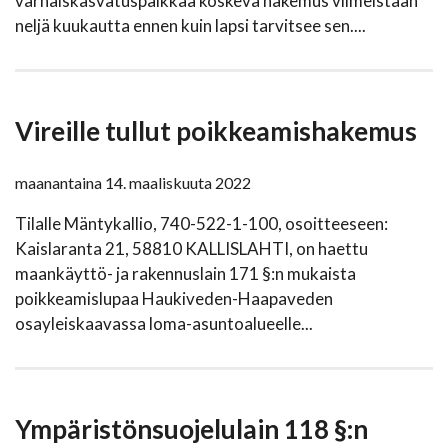
varhaiskasvatuspaikkaa koskeva hakemus viimeistään
neljä kuukautta ennen kuin lapsi tarvitsee sen....
Vireille tullut poikkeamishakemus
maanantaina 14. maaliskuuta 2022
Tilalle Mäntykallio, 740-522-1-100, osoitteeseen:
Kaislaranta 21, 58810 KALLISLAHTI, on haettu
maankäyttö- ja rakennuslain 171 §:n mukaista
poikkeamislupaa Haukiveden-Haapaveden
osayleiskaavassa loma-asuntoalueelle...
Ympäristönsuojelulain 118 §:n