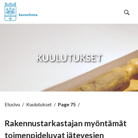
Hyppää sisältöön
KUULUTUKSET
Etusivu
/
Kuulutukset
/
Page 75
/
Rakennustarkastajan myöntämät
toimenpideluvat jätevesien