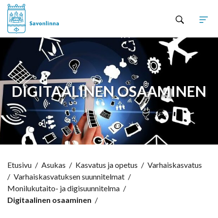
Hyppää sisältöön
DIGITAALINEN OSAAMINEN
Etusivu
/
Asukas
/
Kasvatus ja opetus
/
Varhaiskasvatus
/
Varhaiskasvatuksen suunnitelmat
/
Monilukutaito- ja digisuunnitelma
/
Digitaalinen osaaminen
/