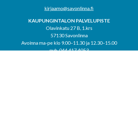
kirjaamo@savonlinna.fi
KAUPUNGINTALON PALVELUPISTE
Olavinkatu 27 B, 1.krs
57130 Savonlinna
Avoinna ma-pe klo 9.00–11.30 ja 12.30–15.00
puh. 044 417 4053
KERIMÄEN YHTEISPALVELUPISTE
Kerimäentie 6
58200 Kerimäki
Avoinna ke-to klo 9.00–12.00 ja 12.30–15.00.
PUNKAHARJUN YHTEISPALVELUPISTE
Kauppatie 20
58500 Punkaharju
Avoinna ma-ti klo 9.00–12.00 ja 12.30–15.30.