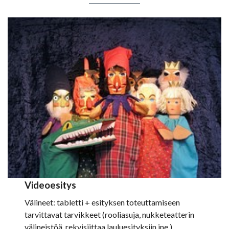
Videoesitys
Välineet: tabletti + esityksen toteuttamiseen
tarvittavat tarvikkeet (rooliasuja, nukketeatterin
välineistöä, rekvisiittaa lauluesityksiin jne.)