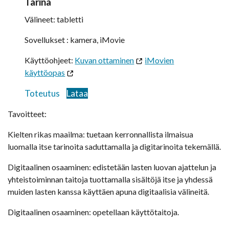
Tarina
Välineet: tabletti
Sovellukset : kamera, iMovie
Käyttöohjeet:
Kuvan ottaminen
iMovien
käyttöopas
Toteutus
Lataa
Tavoitteet:
Kielten rikas maailma: tuetaan kerronnallista ilmaisua
luomalla itse tarinoita saduttamalla ja digitarinoita tekemällä.
Digitaalinen osaaminen: edistetään lasten luovan ajattelun ja
yhteistoiminnan taitoja tuottamalla sisältöjä itse ja yhdessä
muiden lasten kanssa käyttäen apuna digitaalisia välineitä.
Digitaalinen osaaminen: opetellaan käyttötaitoja.