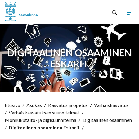
Hyppää sisältöön
DIGITAALINEN OSAAMINEN
ESKARIT
Etusivu
/
Asukas
/
Kasvatus ja opetus
/
Varhaiskasvatus
/
Varhaiskasvatuksen suunnitelmat
/
Monilukutaito- ja digisuunnitelma
/
Digitaalinen osaaminen
/
Digitaalinen osaaminen Eskarit
/