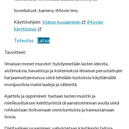
Sovellukset: kamera, iMovie tms.
Käyttöohjeet:
Videon kuvaaminen
iMovien
käyttöopas
Toteutus
Lataa
Tavoitteet:
Ilmaisun monet muodot: hyödynnetään lasten ideoita,
aistimuksia, havaintoja ja kokemuksia ilmaisun perustaitojen
harjaannuttamisessa sekä tehdään tuotoksia käyttämällä
monipuolisia materiaaleja ja välineitä.
Ajattelu ja oppiminen: tuetaan lasten muistin ja
mielikuvituksen kehittymistä draamatoiminnan avulla sekä
rohkaistaan iloitsemaan onnistumisista ja kannustamaan
toisia.
Digitaalinen osaaminen: vahvistetaan käytännön taitoja,