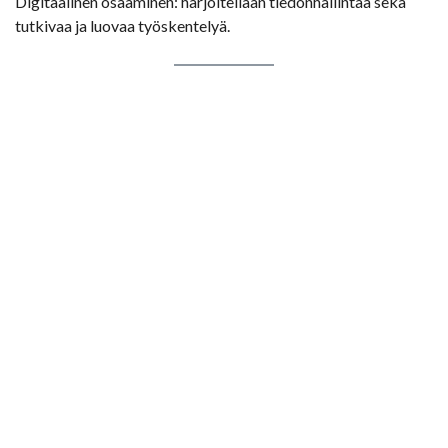
Digitaalinen osaaminen: harjoitellaan tiedonhallintaa sekä
tutkivaa ja luovaa työskentelyä.