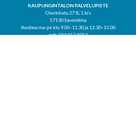
KAUPUNGINTALON PALVELUPISTE
Olavinkatu 27 B, 1.krs
57130 Savonlinna
Avoinna ma-pe klo 9.00–11.30 ja 12.30–15.00
puh. 044 417 4053
KERIMÄEN YHTEISPALVELUPISTE
Kerimäentie 6
58200 Kerimäki
Avoinna ke-to klo 9.00–12.00 ja 12.30–15.00.
PUNKAHARJUN YHTEISPALVELUPISTE
Kauppatie 20
58500 Punkaharju
Avoinna ma-ti klo 9.00–12.00 ja 12.30–15.30.
Saavutettavuusseloste