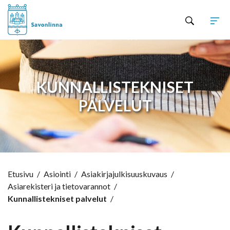
Hyppää sisältöön
KUNNALLISTEKNISET
PALVELUT
Etusivu
/
Asiointi
/
Asiakirjajulkisuuskuvaus
/
Asiarekisteri ja tietovarannot
/
Kunnallistekniset palvelut
/