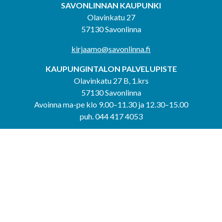
SAVONLINNAN KAUPUNKI
Olavinkatu 27
57130 Savonlinna
kirjaamo@savonlinna.fi
KAUPUNGINTALON PALVELUPISTE
Olavinkatu 27 B, 1.krs
57130 Savonlinna
Avoinna ma-pe klo 9.00–11.30 ja 12.30–15.00
puh. 044 417 4053
KERIMÄEN YHTEISPALVELUPISTE
Kerimäentie 6
58200 Kerimäki
Avoinna ke-to klo 9.00–12.00 ja 12.30–15.00.
PUNKAHARJUN YHTEISPALVELUPISTE
Kauppatie 20