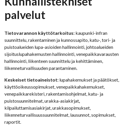
Kunnallistekniset
palvelut
Tietovarannon käyttötarkoitus:
kaupunki-infran
suunnittelu, rakentaminen ja kunnossapito, katu-, tori- ja
puistoalueiden lupa-asioiden hallinnointi, johtoalueiden
sijoituslupahakemusten hallinnointi, venepaikkavarausten
hallinnointi, liikenteen suunnittelu ja kehittäminen,
liikenneturvallisuuden parantaminen.
Keskeiset tietoaineistot:
lupahakemukset ja päätökset,
käyttöoikeussopimukset, venepaikkahakemukset,
venepaikkarekisteri, rakentamisohjelmat, katu- ja
puistosuunnitelmat,
urakka-asiakirjat
,
kilpailuttamisasiakirjat, urakkasopimukset,
liikenneturvallisuussuunnitelmat, lausunnot, sopimukset,
raportit.