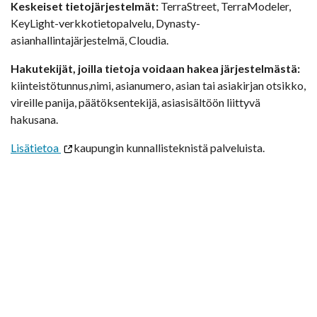
Keskeiset tietojärjestelmät:
TerraStreet, TerraModeler,
KeyLight-verkkotietopalvelu, Dynasty-
asianhallintajärjestelmä, Cloudia.
Hakutekijät, joilla tietoja voidaan hakea järjestelmästä:
kiinteistötunnus,nimi, asianumero, asian tai asiakirjan otsikko,
vireille panija, päätöksentekijä, asiasisältöön liittyvä
hakusana.
Lisätietoa
kaupungin kunnallisteknistä palveluista.