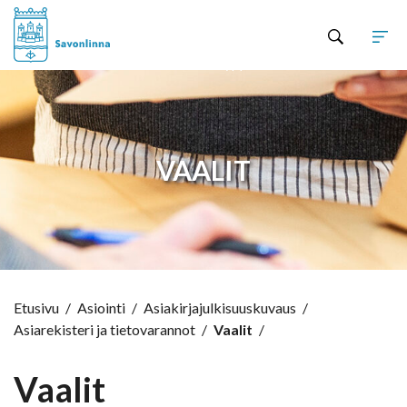
Hyppää sisältöön
VAALIT
Etusivu
/
Asiointi
/
Asiakirjajulkisuuskuvaus
/
Asiarekisteri ja tietovarannot
/
Vaalit
/
Vaalit