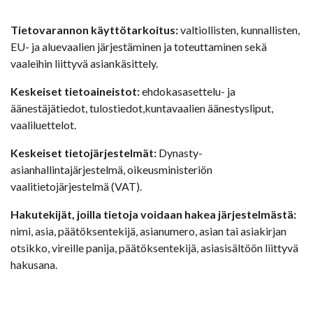
Tietovarannon käyttötarkoitus:
valtiollisten, kunnallisten,
EU- ja aluevaalien järjestäminen ja toteuttaminen sekä
vaaleihin liittyvä asiankäsittely.
Keskeiset tietoaineistot:
ehdokasasettelu- ja
äänestäjätiedot, tulostiedot,kuntavaalien äänestysliput,
vaaliluettelot.
Keskeiset tietojärjestelmät:
Dynasty-
asianhallintajärjestelmä, oikeusministeriön
vaalitietojärjestelmä (VAT).
Hakutekijät, joilla tietoja voidaan hakea järjestelmästä:
nimi, asia, päätöksentekijä, asianumero, asian tai asiakirjan
otsikko, vireille panija, päätöksentekijä, asiasisältöön liittyvä
hakusana.