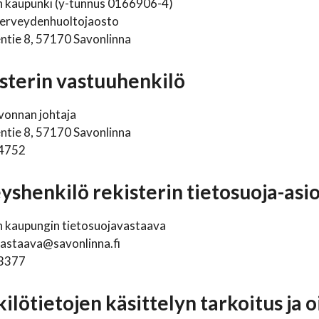
n kaupunki (y-tunnus 0166906-4)
erveydenhuoltojaosto
ntie 8, 57170 Savonlinna
isterin vastuuhenkilö
vonnan johtaja
ntie 8, 57170 Savonlinna
 4752
eyshenkilö rekisterin tietosuoja-asio
n kaupungin tietosuojavastaava
vastaava@savonlinna.fi
 3377
kilötietojen käsittelyn tarkoitus ja