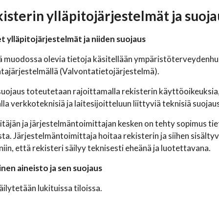
kisterin ylläpitojärjestelmät ja suo
t ylläpitojärjestelmät ja niiden suojaus
 muodossa olevia tietoja käsitellään ympäristöterveydenhuo
ntajärjestelmällä (Valvontatietojärjestelmä).
suojaus toteutetaan rajoittamalla rekisterin käyttöoikeuksi
a verkkoteknisiä ja laitesijoitteluun liittyviä teknisiä suojau
itäjän ja järjestelmäntoimittajan kesken on tehty sopimus tie
ta. Järjestelmäntoimittaja hoitaa rekisterin ja siihen sisälty
iin, että rekisteri säilyy teknisesti eheänä ja luotettavana.
nen aineisto ja sen suojaus
äilytetään lukituissa tiloissa.