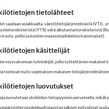
kilötietojen tietolähteet
ot saadaan asiakkaalta, väestötietojärjestelmästä (VTJ) , yr
ystietorekisteristä (YTR) sekä alkutuotantorekisteristä (
ovirasto, poliisi ja kuntien maaseutuelinkeinoviranomaiset).
ilötietojen käsittelijät
 terveysvalvonnan työntekijät, joilla työtehtävien mukaiset k
inä toimivat myös sopimuksen mukaisen tietojärjestelmätoim
kilötietojen luovutukset
oja luovutetaan yksilöidyn tietopyynnön perusteella, mikäli p
 ympäristöterveydenhuoltojaoston julkiset esityslistat ja pöy