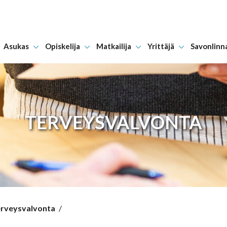
Asukas
Opiskelija
Matkailija
Yrittäjä
Savonlinn
Hyppää sisältöön
TERVEYSVALVONTA
rveysvalvonta
/