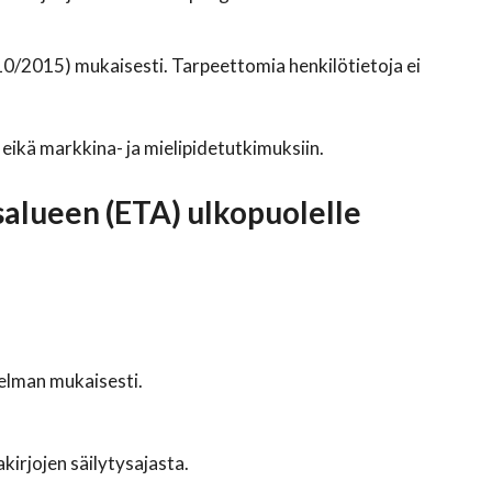
10/2015) mukaisesti. Tarpeettomia henkilötietoja ei
eikä markkina- ja mielipidetutkimuksiin.
usalueen (ETA) ulkopuolelle
telman mukaisesti.
kirjojen säilytysajasta.