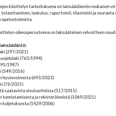
ojen käsittelyn tarkoituksena on lainsäädännön mukaisen vi
 toteuttaminen, laskutus, raportointi, tilastointi ja seuranta 
a opetustoiminta.
sittelyn oikeusperusteena on lakisääteisen velvoitteen nou
lainsäädäntö:
laki (297/2021)
uojelulaki (763/1994)
(395/1987)
i (549/2016)
en hyvinvoinnista (693/2023)
aki (76/2021)
stä saatavista sivutuotteista (517/2015)
en tunnistamisesta ja rekisteröinnistä (1069/2021)
en kuljetuksesta (1429/2006)