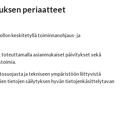
jauksen periaatteet
llon keskitetyllä toiminnanohjaus- ja
a, toteuttamalla asianmukaiset päivitykset sekä
stoimia.
tosuojasta ja tekniseen ympäristöön liittyvistä
vien tietojen säilytyksen hyvän tietojenkäsittelytavan