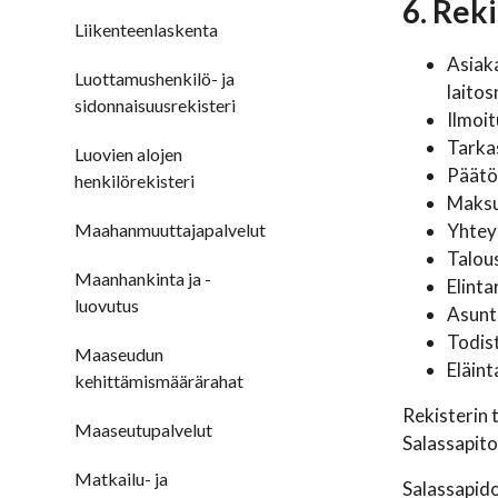
6. Reki
Liikenteenlaskenta
Asiaka
Luottamushenkilö- ja
laitos
sidonnaisuusrekisteri
Ilmoi
Tarkas
Luovien alojen
Päätök
henkilörekisteri
Maksu
Maahanmuuttajapalvelut
Yhtey
Talous
Maanhankinta ja -
Elinta
luovutus
Asunt
Todist
Maaseudun
Eläint
kehittämismäärärahat
Rekisterin t
Maaseutupalvelut
Salassapito
Matkailu- ja
Salassapido