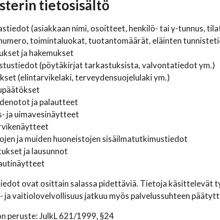
sterin tietosisältö
stiedot (asiakkaan nimi, osoitteet, henkilö- tai y-tunnus, til
numero, toimintaluokat, tuotantomäärät, eläinten tunnistet
tukset ja hakemukset
tustiedot (pöytäkirjat tarkastuksista, valvontatiedot ym.)
set (elintarvikelaki, terveydensuojelulaki ym.)
päätökset
denotot ja palautteet
- ja uimavesinäytteet
rvikenäytteet
ojen ja muiden huoneistojen sisäilmatutkimustiedot
ukset ja lausunnot
autinäytteet
iedot ovat osittain salassa pidettäviä. Tietoja käsittelevät ty
- ja vaitiolovelvollisuus jatkuu myös palvelussuhteen päätytt
n peruste: JulkL 621/1999, §24