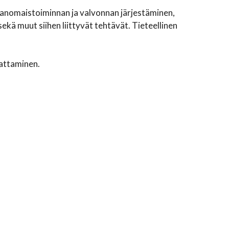
ranomaistoiminnan ja valvonnan järjestäminen,
sekä muut siihen liittyvät tehtävät. Tieteellinen
dattaminen.