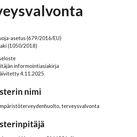
veysvalvonta
suoja-asetus (679/2016/EU)
laki (1050/2018)
seloste
itäjän informointiasiakirja
äivitetty 4.11.2025
sterin nimi
ympäristöterveydenhuolto, terveysvalvonta
sterinpitäjä