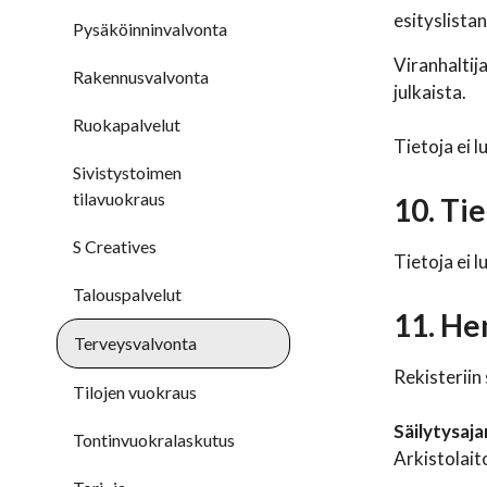
esityslista
Pysäköinninvalvonta
Viranhaltij
Rakennusvalvonta
julkaista.
Ruokapalvelut
Tietoja ei 
Sivistystoimen
tilavuokraus
10. Ti
S Creatives
Tietoja ei l
Talouspalvelut
11. He
Terveysvalvonta
Rekisteriin
Tilojen vuokraus
Säilytysaj
Tontinvuokralaskutus
Arkistolait