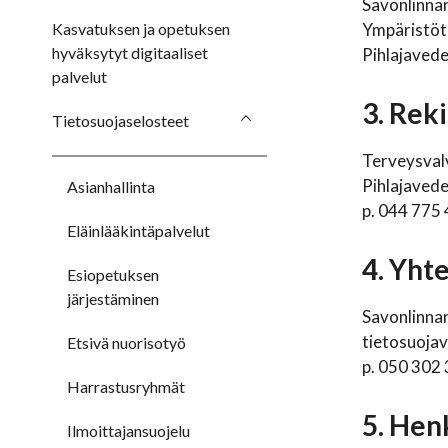
Savonlinna
Kasvatuksen ja opetuksen
Ympäristöt
hyväksytyt digitaaliset
Pihlajavede
palvelut
3. Rek
Tietosuojaselosteet
Terveysval
Pihlajavede
Asianhallinta
p. 044 775
Eläinlääkintäpalvelut
4. Yht
Esiopetuksen
järjestäminen
Savonlinna
tietosuoja
Etsivä nuorisotyö
p. 050 302
Harrastusryhmät
5. Hen
Ilmoittajansuojelu