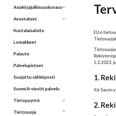
Ter
Asiakirjajulkisuuskuvaus
Avustukset
Kuntalaisaloite
EU:n tieto
Tietosuoja
Lomakkeet
Tietosuoja
Palaute
Rekisterinp
1.2.2023, p
Palvelupisteet
1. Reki
Suojattu sähköposti
Suomi.fi-viestit palvelu
Itä-Savon 
Tietopyyntö
2. Reki
Tietosuoja