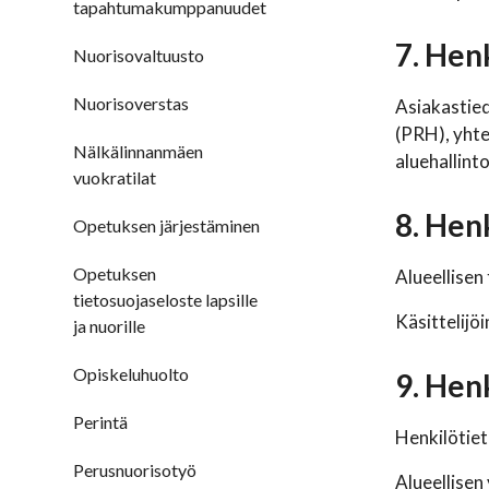
tapahtumakumppanuudet
7. Hen
Nuorisovaltuusto
Nuorisoverstas
Asiakastied
(PRH), yhte
Nälkälinnanmäen
aluehallint
vuokratilat
8. Henk
Opetuksen järjestäminen
Opetuksen
Alueellisen
tietosuojaseloste lapsille
Käsittelijö
ja nuorille
Opiskeluhuolto
9. Hen
Perintä
Henkilötiet
Perusnuorisotyö
Alueellisen