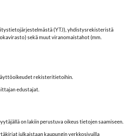
itystietojärjestelmästä (YTJ), yhdistysrekisteristä
Ruokavirasto) sekä muut viranomaistahot (mm.
äyttöoikeudet rekisteritietoihin.
ittajan edustajat.
yytäjällä on lakiin perustuva oikeus tietojen saamiseen.
täkirjat julkaistaan kaupungin verkkosivuilla