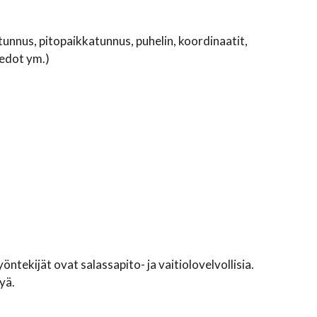
atunnus, pitopaikkatunnus, puhelin, koordinaatit,
iedot ym.)
öntekijät ovat salassapito- ja vaitiolovelvollisia.
yä.