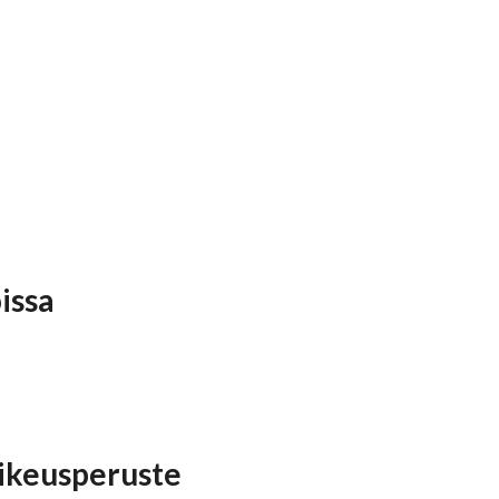
issa
 oikeusperuste