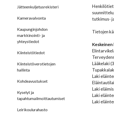
Henkilötiet
Jätteenkuljetusrekisteri
suunnittelu,
Kameravalvonta
tutkimus- j
Kaupunginjohdon
Tietojen kä
markkinointi- ja
yhteystiedot
Keskeinen 
Elintarvike
Kiinteistötiedot
Terveydens
Lääkelaki 
Kiinteistöverotietojen
Tupakkalak
hallinta
Laki eläint
Kohdeavustukset
Eläintautil
Laki eläimi
Kyselyt ja
Laki eläint
tapahtumailmoittautumiset
Laki eläint
Leirikoulurahasto