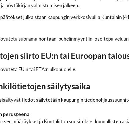
n ja pöytäkirjan valmistumisen jälkeen.
apäätökset julkaistaan kaupungin verkkosivuilla Kuntalain (4
luovuteta suoramainontaan, puhelinmyyntiin, osoitepalveluun 
etojen siirto EU:n tai Euroopan talo
uovuteta EU:n tai ETA:n ulkopuolelle.
nkilötietojen säilytysaika
 sisältyvät tiedot säilytetään kaupungin tiedonohjaussuunni
an perusteena:
oksen määräykset ja Kuntaliiton suositukset kunnallisten asia