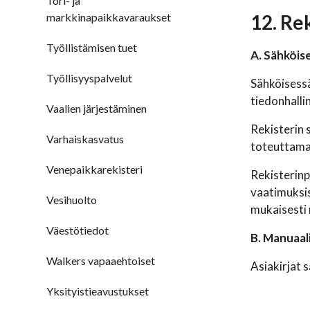
Tori- ja
markkinapaikkavaraukset
12. Re
Työllistämisen tuet
A. Sähköise
Työllisyyspalvelut
Sähköisessä
tiedonhalli
Vaalien järjestäminen
Rekisterin 
Varhaiskasvatus
toteuttamall
Venepaikkarekisteri
Rekisterinp
vaatimuksis
Vesihuolto
mukaisesti n
Väestötiedot
B. Manuaali
Walkers vapaaehtoiset
Asiakirjat s
Yksityistieavustukset