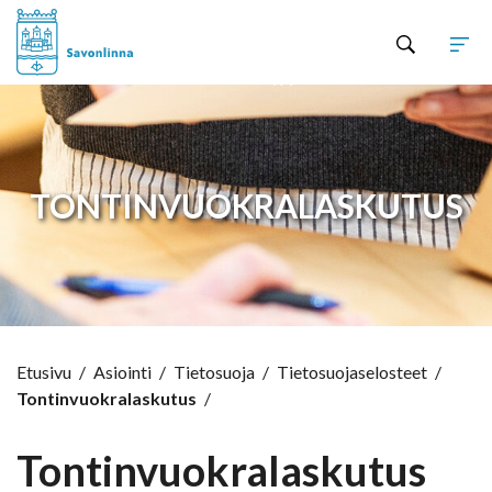
Hyppää sisältöön
TONTINVUOKRALASKUTUS
Etusivu
/
Asiointi
/
Tietosuoja
/
Tietosuojaselosteet
/
Tontinvuokralaskutus
/
Tontinvuokralaskutus