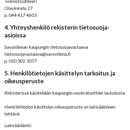
Toimistosihteeri
Olavinkatu 27
p. 044 417 4603
4. Yhteyshenkilö rekisterin tietosuoja-
asioissa
Savonlinnan kaupungin tietosuojavastaava
tietosuojavastaava@savonlinna.fi
p. 050 302 3377
5. Henkilötietojen käsittelyn tarkoitus ja
oikeusperuste
Rekisterissä käsitellään kaupungin vuokratonttien laskutusta.
Henkilötiedon käsittelyn oikeusperuste on lakisääteinen
tehtävä.
Lainsäädäntö: