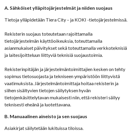
A. Sähköiset ylläpitojärjestelmät ja niiden suojaus
Tietoja ylläpidetään Tiera City – ja KOKI -tietojärjestelmissä.
Rekisterin suojaus toteutetaan rajoittamalla
tietojärjestelmän käyttöoikeuksia, toteuttamalla
asianmukaiset päivitykset sekä toteuttamalla verkkoteknisiä
ja laitesijoitteluun liittyviä teknisiä suojaustoimia.
Rekisterinpitäjän ja järjestelmäntoimittajien kesken on tehty
sopimus tietosuojasta ja tekniseen ympäristöön liittyvistä
vaatimuksista. Järjestelmäntoimittaja hoitaa rekisterin ja
siihen sisältyvien tietojen säilytyksen hyvän
tietojenkäsittelytavan mukaisesti niin, että rekisteri säilyy
teknisesti eheänä ja luotettavana.
B. Manuaalinen aineisto ja sen suojaus
Asiakirjat säilytetään lukituissa tiloissa.