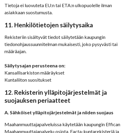
Tietoja ei luovuteta EU:n tai ETA:n ulkopuolelle ilman
asiakkaan suostumusta.
11. Henkilötietojen säilytysaika
Rekisteriin sisältyvät tiedot säilytetään kaupungin
tiedonohjaussuunnitelman mukaisesti, joko pysyvästi tai
määräajan.
Säilytysajan perusteena on:
Kansallisarkiston määräykset
Kuntaliiton suositukset
12. Rekisterin ylläpitojärjestelmät ja
suojauksen periaatteet
A. Sähköiset ylläpitojärjestelmät ja niiden suojaus
Maahanmuuttajapalveluissa käytetään kaupungin Effican
Maahanmuuttajapalvelu-osiota, Facta-kuntarekisteriä ja