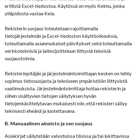
erillistä Excel-tiedostoa. Käytössä on myös Kelmu, jonka
ylläpidosta vastaa Kela.
Rekisterin suojaus toteutetaan rajoittamalla
tietojärjestelmän ja Excel-tiedoston käyttöoikeuksia,
toteuttamalla asianmukaiset päivitykset sekä toteuttamalla
verkkoteknisiä ja laitesijoitteluun liittyviä teknisiä
suojaustoimia.
Rekisterinpitäjän ja järjestelmäntoimittajan kesken on tehty
sopimus tietosuojasta ja tekniseen ympäristöön liittyvistä
vaatimuksista. Järjestelmäntoimittaja hoitaa rekisterin ja
siihen sisältyvien tietojen säilytyksen hyvän
tietojenkäsittelytavan mukaisesti niin, että rekisteri säilyy
teknisesti eheänä ja luotettavana.
B. Manuaalinen aineisto ja sen suojaus
Asiakirjat säilytetään valvotuissa tiloissa ja/tai lukittavissa