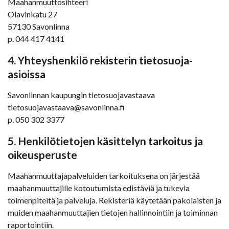
Maahanmuuttosihteeri
Olavinkatu 27
57130 Savonlinna
p. 044 417 4141
4. Yhteyshenkilö rekisterin tietosuoja-
asioissa
Savonlinnan kaupungin tietosuojavastaava
tietosuojavastaava@savonlinna.fi
p. 050 302 3377
5. Henkilötietojen käsittelyn tarkoitus ja
oikeusperuste
Maahanmuuttajapalveluiden tarkoituksena on järjestää
maahanmuuttajille kotoutumista edistäviä ja tukevia
toimenpiteitä ja palveluja. Rekisteriä käytetään pakolaisten ja
muiden maahanmuuttajien tietojen hallinnointiin ja toiminnan
raportointiin.