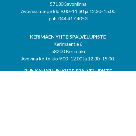
57130 Savonlinna
Avoinna ma-pe klo 9.00–11.30 ja 12.30–15.00
puh. 044 417 4053
KERIMÄEN YHTEISPALVELUPISTE
Kerimäentie 6
58200 Kerimäki
Avoinna ke-to klo 9.00–12.00 ja 12.30–15.00.
PUNKAHARJUN YHTEISPALVELUPISTE
Kauppatie 20
58500 Punkaharju
Avoinna ma-ti klo 9.00–12.00 ja 12.30–15.30.
Saavutettavuusseloste