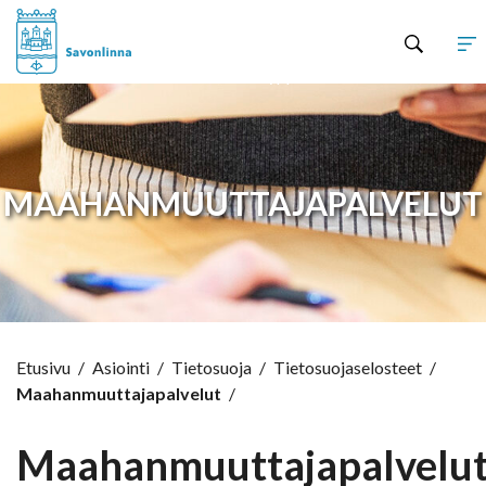
Hyppää sisältöön
MAAHANMUUTTAJAPALVELUT
Etusivu
/
Asiointi
/
Tietosuoja
/
Tietosuojaselosteet
/
Maahanmuuttajapalvelut
/
Maahanmuuttajapalvelu