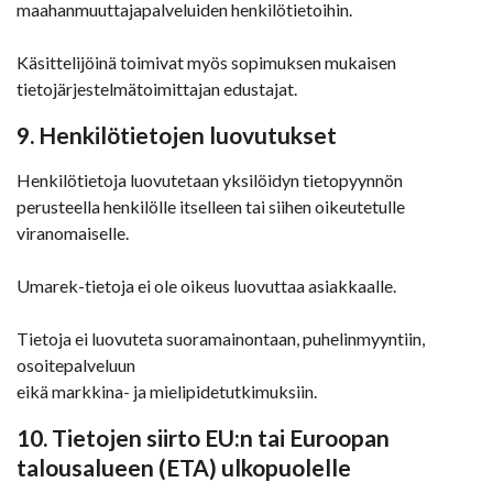
maahanmuuttajapalveluiden henkilötietoihin.
Käsittelijöinä toimivat myös sopimuksen mukaisen
tietojärjestelmätoimittajan edustajat.
9. Henkilötietojen luovutukset
Henkilötietoja luovutetaan yksilöidyn tietopyynnön
perusteella henkilölle itselleen tai siihen oikeutetulle
viranomaiselle.
Umarek-tietoja ei ole oikeus luovuttaa asiakkaalle.
Tietoja ei luovuteta suoramainontaan, puhelinmyyntiin,
osoitepalveluun
eikä markkina- ja mielipidetutkimuksiin.
10. Tietojen siirto EU:n tai Euroopan
talousalueen (ETA) ulkopuolelle