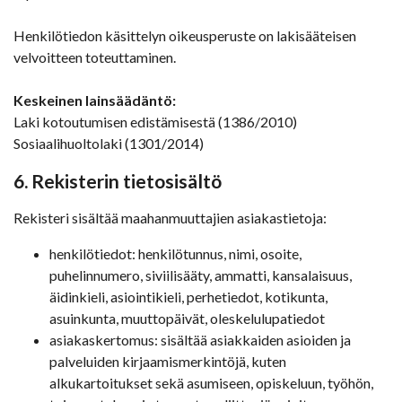
Henkilötiedon käsittelyn oikeusperuste on lakisääteisen
velvoitteen toteuttaminen.
Keskeinen lainsäädäntö:
Laki kotoutumisen edistämisestä (1386/2010)
Sosiaalihuoltolaki (1301/2014)
6. Rekisterin tietosisältö
Rekisteri sisältää maahanmuuttajien asiakastietoja:
henkilötiedot: henkilötunnus, nimi, osoite,
puhelinnumero, siviilisääty, ammatti, kansalaisuus,
äidinkieli, asiointikieli, perhetiedot, kotikunta,
asuinkunta, muuttopäivät, oleskelulupatiedot
asiakaskertomus: sisältää asiakkaiden asioiden ja
palveluiden kirjaamismerkintöjä, kuten
alkukartoitukset sekä asumiseen, opiskeluun, työhön,