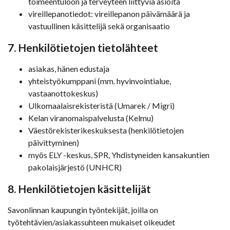
toimeentuloon ja terveyteen liittyviä asioita
vireillepanotiedot: vireillepanon päivämäärä ja
vastuullinen käsittelijä sekä organisaatio
7. Henkilötietojen tietolähteet
asiakas, hänen edustaja
yhteistyökumppani (mm. hyvinvointialue,
vastaanottokeskus)
Ulkomaalaisrekisteristä (Umarek / Migri)
Kelan viranomaispalvelusta (Kelmu)
Väestörekisterikeskuksesta (henkilötietojen
päivittyminen)
myös ELY -keskus, SPR, Yhdistyneiden kansakuntien
pakolaisjärjestö (UNHCR)
8. Henkilötietojen käsittelijät
Savonlinnan kaupungin työntekijät, joilla on
työtehtävien/asiakassuhteen mukaiset oikeudet