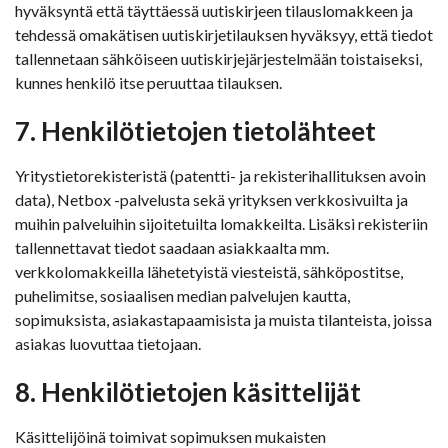
hyväksyntä että täyttäessä uutiskirjeen tilauslomakkeen ja
tehdessä omakätisen uutiskirjetilauksen hyväksyy, että tiedot
tallennetaan sähköiseen uutiskirjejärjestelmään toistaiseksi,
kunnes henkilö itse peruuttaa tilauksen.
7. Henkilötietojen tietolähteet
Yritystietorekisteristä (patentti- ja rekisterihallituksen avoin
data), Netbox -palvelusta sekä yrityksen verkkosivuilta ja
muihin palveluihin sijoitetuilta lomakkeilta. Lisäksi rekisteriin
tallennettavat tiedot saadaan asiakkaalta mm.
verkkolomakkeilla lähetetyistä viesteistä, sähköpostitse,
puhelimitse, sosiaalisen median palvelujen kautta,
sopimuksista, asiakastapaamisista ja muista tilanteista, joissa
asiakas luovuttaa tietojaan.
8. Henkilötietojen käsittelijät
Käsittelijöinä toimivat sopimuksen mukaisten