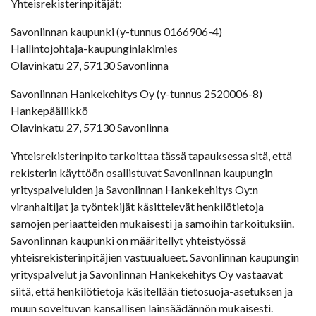
Yhteisrekisterinpitäjät:
Savonlinnan kaupunki (y-tunnus 0166906-4)
Hallintojohtaja-kaupunginlakimies
Olavinkatu 27, 57130 Savonlinna
Savonlinnan Hankekehitys Oy (y-tunnus 2520006-8)
Hankepäällikkö
Olavinkatu 27, 57130 Savonlinna
Yhteisrekisterinpito tarkoittaa tässä tapauksessa sitä, että
rekisterin käyttöön osallistuvat Savonlinnan kaupungin
yrityspalveluiden ja Savonlinnan Hankekehitys Oy:n
viranhaltijat ja työntekijät käsittelevät henkilötietoja
samojen periaatteiden mukaisesti ja samoihin tarkoituksiin.
Savonlinnan kaupunki on määritellyt yhteistyössä
yhteisrekisterinpitäjien vastuualueet. Savonlinnan kaupungin
yrityspalvelut ja Savonlinnan Hankekehitys Oy vastaavat
siitä, että henkilötietoja käsitellään tietosuoja-asetuksen ja
muun soveltuvan kansallisen lainsäädännön mukaisesti.