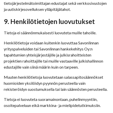
tietojärjestelmätoimittajan edustajat sekä verkkosivustojen
ja uutiskirjesovelluksen ylläpitäjätahot.
9. Henkilötietojen luovutukset
Tietoja ei säännönmukaisesti luovuteta muille tahoille.
Henkilötietoja voidaan kuitenkin luovuttaa Savonlinnan
yrityspalveluiden tai Savonlinnan hankekehitys Oy:n
tapahtumien yhteisjärjestäjille ja julkisrahoitteisten
projektien rahoittajille tai muille vastaaville julkishallinnon
edustajille vain siinä määrin kuin on tarpeen.
Muuten henkilötietoja luovutetaan salassapitosäännökset
huomioiden yksilöidyn pyynnön perusteella vain
rekisteröidyn suostumuksella tai lain säännösten perusteella.
Tietoja ei luovuteta suoramainontaan, puhelinmyyntiin,
osoitepalveluun eikä markkina- ja mielipidetutkimuksiin.