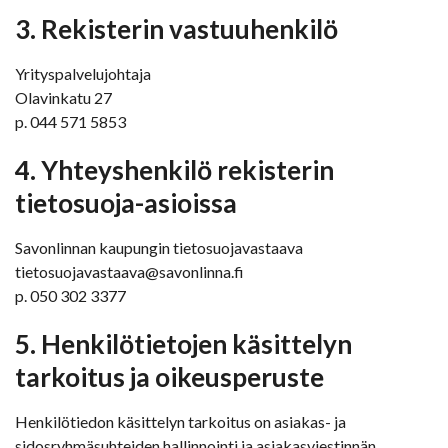
3. Rekisterin vastuuhenkilö
Yrityspalvelujohtaja
Olavinkatu 27
p. 044 571 5853
4. Yhteyshenkilö rekisterin
tietosuoja-asioissa
Savonlinnan kaupungin tietosuojavastaava
tietosuojavastaava@savonlinna.fi
p. 050 302 3377
5. Henkilötietojen käsittelyn
tarkoitus ja oikeusperuste
Henkilötiedon käsittelyn tarkoitus on asiakas- ja
sidosryhmäsuhteiden hallinnointi ja asiakasviestinnän