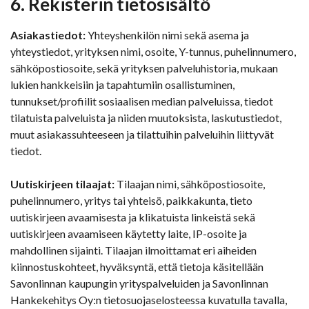
6. Rekisterin tietosisältö
Asiakastiedot:
Yhteyshenkilön nimi sekä asema ja
yhteystiedot, yrityksen nimi, osoite, Y-tunnus, puhelinnumero,
sähköpostiosoite, sekä yrityksen palveluhistoria, mukaan
lukien hankkeisiin ja tapahtumiin osallistuminen,
tunnukset/profiilit sosiaalisen median palveluissa, tiedot
tilatuista palveluista ja niiden muutoksista, laskutustiedot,
muut asiakassuhteeseen ja tilattuihin palveluihin liittyvät
tiedot.
Uutiskirjeen tilaajat:
Tilaajan nimi, sähköpostiosoite,
puhelinnumero, yritys tai yhteisö, paikkakunta, tieto
uutiskirjeen avaamisesta ja klikatuista linkeistä sekä
uutiskirjeen avaamiseen käytetty laite, IP-osoite ja
mahdollinen sijainti. Tilaajan ilmoittamat eri aiheiden
kiinnostuskohteet, hyväksyntä, että tietoja käsitellään
Savonlinnan kaupungin yrityspalveluiden ja Savonlinnan
Hankekehitys Oy:n tietosuojaselosteessa kuvatulla tavalla,