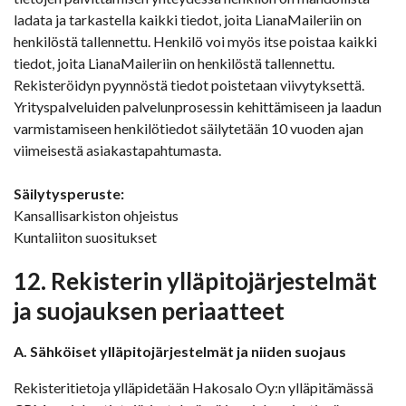
ladata ja tarkastella kaikki tiedot, joita LianaMaileriin on
henkilöstä tallennettu. Henkilö voi myös itse poistaa kaikki
tiedot, joita LianaMaileriin on henkilöstä tallennettu.
Rekisteröidyn pyynnöstä tiedot poistetaan viivytyksettä.
Yrityspalveluiden palvelunprosessin kehittämiseen ja laadun
varmistamiseen henkilötiedot säilytetään 10 vuoden ajan
viimeisestä asiakastapahtumasta.
Säilytysperuste:
Kansallisarkiston ohjeistus
Kuntaliiton suositukset
12. Rekisterin ylläpitojärjestelmät
ja suojauksen periaatteet
A. Sähköiset ylläpitojärjestelmät ja niiden suojaus
Rekisteritietoja ylläpidetään Hakosalo Oy:n ylläpitämässä