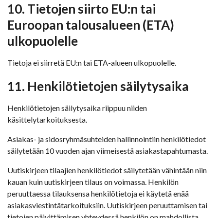
10. Tietojen siirto EU:n tai
Euroopan talousalueen (ETA)
ulkopuolelle
Tietoja ei siirretä EU:n tai ETA-alueen ulkopuolelle.
11. Henkilötietojen säilytysaika
Henkilötietojen säilytysaika riippuu niiden
käsittelytarkoituksesta.
Asiakas- ja sidosryhmäsuhteiden hallinnointiin henkilötiedot
säilytetään 10 vuoden ajan viimeisestä asiakastapahtumasta.
Uutiskirjeen tilaajien henkilötiedot säilytetään vähintään niin
kauan kuin uutiskirjeen tilaus on voimassa. Henkilön
peruuttaessa tilauksensa henkilötietoja ei käytetä enää
asiakasviestintätarkoituksiin. Uutiskirjeen peruuttamisen tai
tietojen päivittämisen yhteydessä henkilön on mahdollista