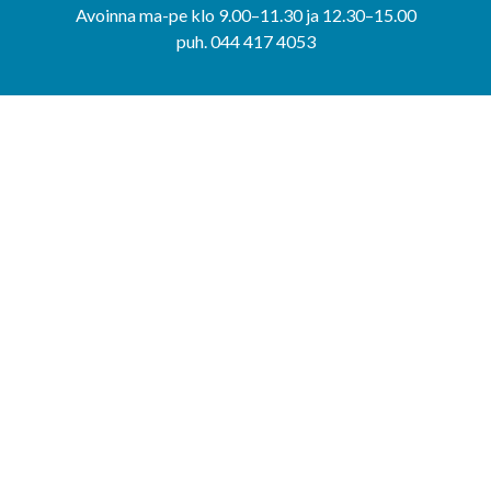
Avoinna ma-pe klo 9.00–11.30 ja 12.30–15.00
puh. 044 417 4053
KERIMÄEN YHTEISPALVELUPISTE
Kerimäentie 6
58200 Kerimäki
Avoinna ke-to klo 9.00–12.00 ja 12.30–15.00.
PUNKAHARJUN YHTEISPALVELUPISTE
Kauppatie 20
58500 Punkaharju
Avoinna ma-ti klo 9.00–12.00 ja 12.30–15.30.
Saavutettavuusseloste