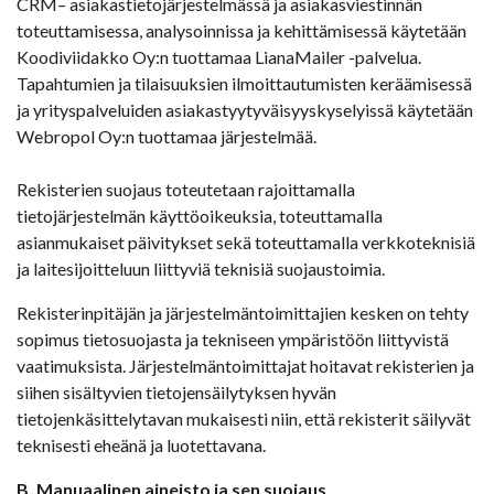
CRM– asiakastietojärjestelmässä ja asiakasviestinnän
toteuttamisessa, analysoinnissa ja kehittämisessä käytetään
Koodiviidakko Oy:n tuottamaa LianaMailer -palvelua.
Tapahtumien ja tilaisuuksien ilmoittautumisten keräämisessä
ja yrityspalveluiden asiakastyytyväisyyskyselyissä käytetään
Webropol Oy:n tuottamaa järjestelmää.
Rekisterien suojaus toteutetaan rajoittamalla
tietojärjestelmän käyttöoikeuksia, toteuttamalla
asianmukaiset päivitykset sekä toteuttamalla verkkoteknisiä
ja laitesijoitteluun liittyviä teknisiä suojaustoimia.
Rekisterinpitäjän ja järjestelmäntoimittajien kesken on tehty
sopimus tietosuojasta ja tekniseen ympäristöön liittyvistä
vaatimuksista. Järjestelmäntoimittajat hoitavat rekisterien ja
siihen sisältyvien tietojensäilytyksen hyvän
tietojenkäsittelytavan mukaisesti niin, että rekisterit säilyvät
teknisesti eheänä ja luotettavana.
B. Manuaalinen aineisto ja sen suojaus