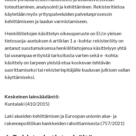
toteuttaminen, analysointi ja kehittäminen. Rekisteritietoa
käytetään myös yrityspalveluiden palvelunprosessin
kehittämiseen ja laadun varmistamiseen.
Henkilötietojen käsittelyn oikeusperuste on EU:n yleisen
tietosuoja-asetuksen 6 artiklan 1 a -kohta: rekisteröity on
antanut suostumuksensa henkilötietojensa käsittelyyn yhtä
tai useampaa erityistä tarkoitusta varten sekä e -kohta:
käsittely on tarpeen yleistä etua koskevan tehtävän
suorittamiseksi tai rekisterinpitäjälle kuuluvan julkisen vallan
käyttämiseksi.
Keskeinen lainsäädäntö:
Kuntalaki (410/2015)
Laki alueiden kehittämisen ja Euroopan unionin alue- ja
rakennepolitiikan hankkeiden rahoittamisesta (757/2021)