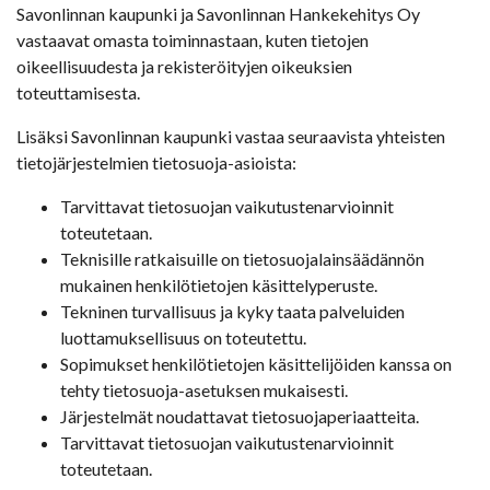
Savonlinnan kaupunki ja Savonlinnan Hankekehitys Oy
vastaavat omasta toiminnastaan, kuten tietojen
oikeellisuudesta ja rekisteröityjen oikeuksien
toteuttamisesta.
Lisäksi Savonlinnan kaupunki vastaa seuraavista yhteisten
tietojärjestelmien tietosuoja-asioista:
Tarvittavat tietosuojan vaikutustenarvioinnit
toteutetaan.
Teknisille ratkaisuille on tietosuojalainsäädännön
mukainen henkilötietojen käsittelyperuste.
Tekninen turvallisuus ja kyky taata palveluiden
luottamuksellisuus on toteutettu.
Sopimukset henkilötietojen käsittelijöiden kanssa on
tehty tietosuoja-asetuksen mukaisesti.
Järjestelmät noudattavat tietosuojaperiaatteita.
Tarvittavat tietosuojan vaikutustenarvioinnit
toteutetaan.