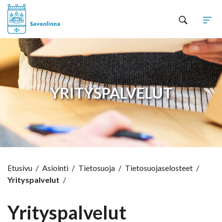
Hyppää sisältöön
YRITYSPALVELUT
Etusivu
/
Asiointi
/
Tietosuoja
/
Tietosuojaselosteet
/
Yrityspalvelut
/
Yrityspalvelut