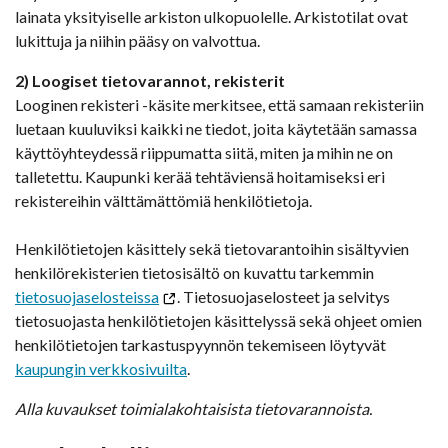
lainata yksityiselle arkiston ulkopuolelle. Arkistotilat ovat
lukittuja ja niihin pääsy on valvottua.
2) Loogiset tietovarannot, rekisterit
Looginen rekisteri -käsite merkitsee, että samaan rekisteriin
luetaan kuuluviksi kaikki ne tiedot, joita käytetään samassa
käyttöyhteydessä riippumatta siitä, miten ja mihin ne on
talletettu. Kaupunki kerää tehtäviensä hoitamiseksi eri
rekistereihin välttämättömiä henkilötietoja.
Henkilötietojen käsittely sekä tietovarantoihin sisältyvien
henkilörekisterien tietosisältö on kuvattu tarkemmin
tietosuojaselosteissa
. Tietosuojaselosteet ja selvitys
tietosuojasta henkilötietojen käsittelyssä sekä ohjeet omien
henkilötietojen tarkastuspyynnön tekemiseen löytyvät
kaupungin verkkosivuilta
.
Alla kuvaukset toimialakohtaisista tietovarannoista.