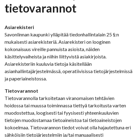
tietovarannot
Asiarekisteri
Savonlinnan kaupunki ylläpitää tiedonhallintalain 25 §:n
mukaisesti asiarekisteriä. Asiarekisteri on looginen
kokonaisuus vireille pannuista asioista, näiden
käsittelyvaiheista ja niihin liittyvistä asiakirjoista.
Asiarekisteriin kuuluvia tietoja käsitellään
asianhallintajärjestelmässä, operatiivisissa tietojärjestelmissä
ja paperiaineistossa.
Tietovarannot
Tietovarannolla tarkoitetaan viranomaisen tehtävien
hoidossa tai muussa toiminnassa tiettyä tarkoitusta varten
muodostettua, loogisesti tai fyysisesti yhteenkuuluvien
tietojen muodostamaa tietoaineistoa tai tietoaineistojen
kokoelmaa. Tietovarannon tiedot voivat olla hajautettuna eri
sähköisiin tietojärjestelmiin ja/tai manuaalisesti