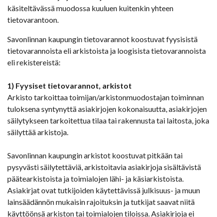
käsiteltävässä muodossa kuuluen kuitenkin yhteen
tietovarantoon.
Savonlinnan kaupungin tietovarannot koostuvat fyysisistä
tietovarannoista eli arkistoista ja loogisista tietovarannoista
eli rekistereistä:
1) Fyysiset tietovarannot, arkistot
Arkisto tarkoittaa toimijan/arkistonmuodostajan toiminnan
tuloksena syntynyttä asiakirjojen kokonaisuutta, asiakirjojen
säilytykseen tarkoitettua tilaa tai rakennusta tai laitosta, joka
säilyttää arkistoja.
Savonlinnan kaupungin arkistot koostuvat pitkään tai
pysyvästi säilytettäviä, arkistoitavia asiakirjoja sisältävistä
päätearkistoista ja toimialojen lähi- ja käsiarkistoista.
Asiakirjat ovat tutkijoiden käytettävissä julkisuus- ja muun
lainsäädännön mukaisin rajoituksin ja tutkijat saavat niitä
käyttöönsä arkiston tai toimialojen tiloissa. Asiakirjoja ei