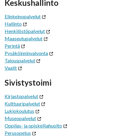
Keskushallinto
Elinkeinopalvelut
Hallinto
Henkilöstöpalvelut
Maaseutupalvelut
Perintä
Pysäköinninvalvonta
Talouspalvelut
Vaalit
Sivistystoimi
Kirjastopalvelut
Kulttuuripalvelut
Lukiokoulutus
Museopalvelut
Oppilas- ja opiskelijahuolto
Perusopetus