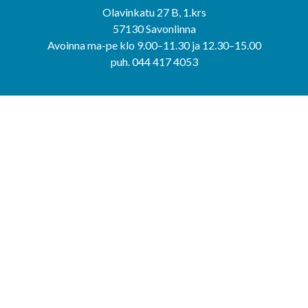
Olavinkatu 27 B, 1.krs
57130 Savonlinna
Avoinna ma-pe klo 9.00–11.30 ja 12.30–15.00
puh. 044 417 4053
KERIMÄEN YHTEISPALVELUPISTE
Kerimäentie 6
58200 Kerimäki
Avoinna ke-to klo 9.00–12.00 ja 12.30–15.00.
PUNKAHARJUN YHTEISPALVELUPISTE
Kauppatie 20
58500 Punkaharju
Avoinna ma-ti klo 9.00–12.00 ja 12.30–15.30.
Saavutettavuusseloste