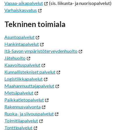
Vapaa-aikapalvelut
(sis. liikunta- ja nuorisopalvelut)
Varhaiskasvatus
Tekninen toimiala
Asuntopalvelut
Hankintapalvelut
Itä-Savon ympäristöterveydenhuolto
Jätehuolto
Kaavoituspalvelut
Kunnallistekniset palvelut
Logistiikkapalvelut
Maahanmuuttajapalvelut
Metsäpalvelut
Paikkatietopalvelut
Rakennusvalvonta
Ruoka- ja siivouspalvelut
Toimitilapalvelut
Tonttipalvelut