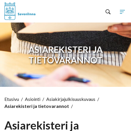
Hyppää sisältöön
ASIAREKISTERI JA
TIETOVARANNOT
Etusivu
/
Asiointi
/
Asiakirjajulkisuuskuvaus
/
Asiarekisteri ja tietovarannot
/
Asiarekisteri ja